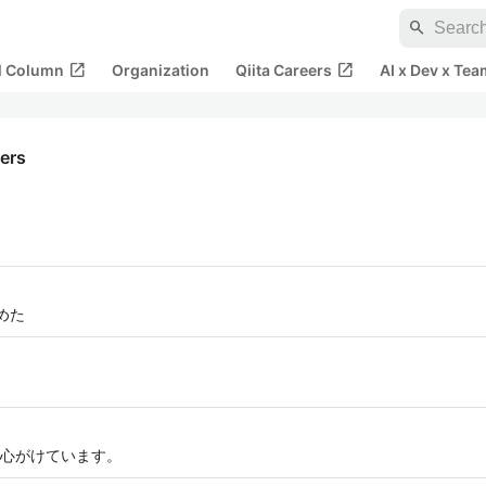
search
open_in_new
open_in_new
al Column
Organization
Qiita Careers
AI x Dev x Tea
kers
始めた
心がけています。