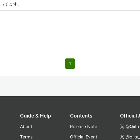
ってます。
1
Guide & Help
Contents
Official
About
Release Note
@Qiita
Terms
Official Event
@qiita