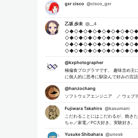
gxr cisco
@
cisco_gxr
乙坂 歩未
@
__4
◇◆◇◆◇◆◇◆◇◆◇◆◇◆◇
◇◆◇◆◇◆◇◆◇◆◇◆◇◆◇
◇◆◇◆◇◆◇◆◇◆◇◆◇◆◇
◇◆◇◆◇◆◇◆◇◆◇◆◇◆◇
@
kxphotographer
極偏食プログラマです。 趣味含め主に触った経
に個人的に思考に馴染んで好みの言語はSwi
@
hanzochang
ソフトウェアエンジニア ／ ウェブ
Fujiwara Takahiro
@
kasumani
こだわることにはこだわるが、飽きた
ちゃ／家電／PC大好き。実験好き。
Yusuke Shibahara
@
unosk