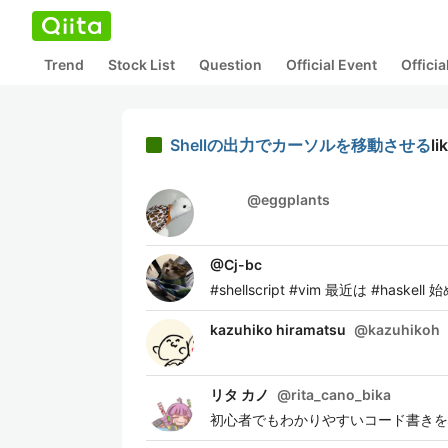
Trend
Stock List
Question
Official Event
Offici
Shellの出力でカーソルを移動させる
li
ﾠ ﾠ
@
eggplants
@
Cj-bc
#shellscript #vim 最近は #haskell 
kazuhiko hiramatsu
@
kazuhikoh
リタ カノ
@
rita_cano_bika
初心者でもわかりやすいコード書きを