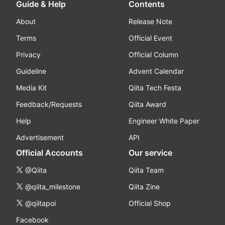
Guide & Help
Contents
About
Release Note
Terms
Official Event
Privacy
Official Column
Guideline
Advent Calendar
Media Kit
Qiita Tech Festa
Feedback/Requests
Qiita Award
Help
Engineer White Paper
Advertisement
API
Official Accounts
Our service
@Qiita
Qiita Team
@qiita_milestone
Qiita Zine
@qiitapoi
Official Shop
Facebook