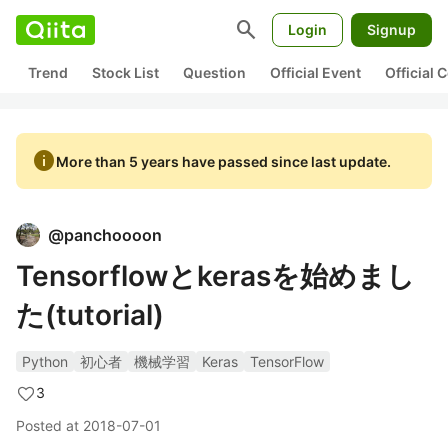
search
Login
Signup
Trend
Stock List
Question
Official Event
Official
info
More than 5 years have passed since last update.
@
panchoooon
Tensorflowとkerasを始めまし
た(tutorial)
Python
初心者
機械学習
Keras
TensorFlow
3
Posted at
2018-07-01