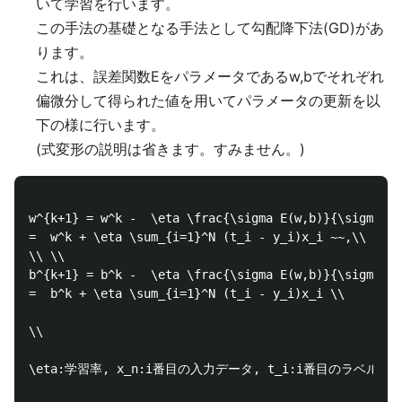
いて学習を行います。
この手法の基礎となる手法として勾配降下法(GD)があ
ります。
これは、誤差関数Eをパラメータであるw,bでそれぞれ
偏微分して得られた値を用いてパラメータの更新を以
下の様に行います。
(式変形の説明は省きます。すみません。)
w^{k+1} = w^k -  \eta \frac{\sigma E(w,b)}{\sigma w}
=  w^k + \eta \sum_{i=1}^N (t_i - y_i)x_i ~~,\\

\\ \\

b^{k+1} = b^k -  \eta \frac{\sigma E(w,b)}{\sigma b}
=  b^k + \eta \sum_{i=1}^N (t_i - y_i)x_i \\

\\

\eta:学習率, x_n:i番目の入力データ, t_i:i番目のラベル, y