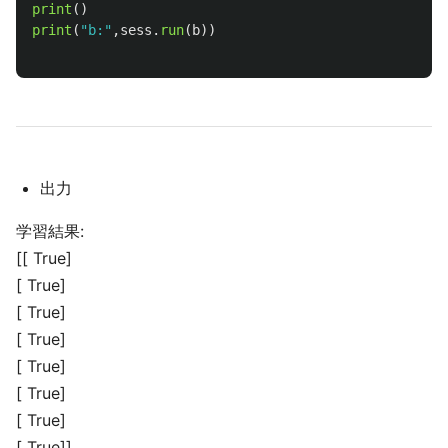
print
()
print
(
"
b:
"
,
sess
.
run
(
b
))
出力
学習結果:
[[ True]
[ True]
[ True]
[ True]
[ True]
[ True]
[ True]
[ True]]