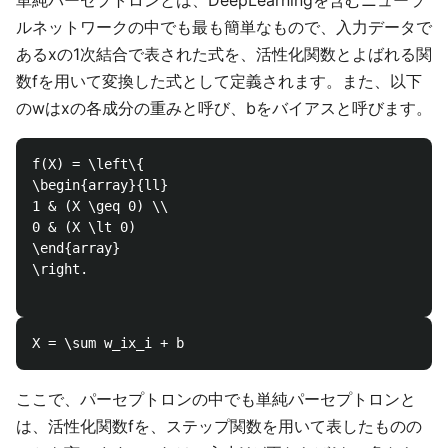
単純パーセプトロンとは、DeepLearningを含むニューラ
ルネットワークの中でも最も簡単なもので、入力データで
あるxの1次結合で表された式を、活性化関数とよばれる関
数fを用いて変換した式として定義されます。また、以下
のwはxの各成分の重みと呼び、bをバイアスと呼びます。
f(X) = \left\{

\begin{array}{ll}

1 & (X \geq 0) \\

0 & (X \lt 0)

\end{array}

\right. 

ここで、パーセプトロンの中でも単純パーセプトロンと
は、活性化関数fを、ステップ関数を用いて表したものの