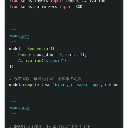
from
keras.layers
import
Dense
,
Activation
from
keras.optimizers
import
SGD
"""
"""
model
=
Sequential
([
Dense
(
input_dim
=
3
,
units
=
1
),
Activation
(
"
sigmoid
"
)
])
model
.
compile
(
loss
=
"
binary_crossentropy
"
,
optimizer
=
"""
"""