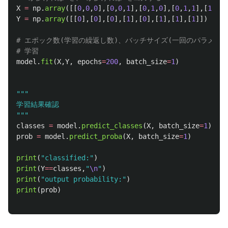
X
=
np
.
array
([[
0
,
0
,
0
],[
0
,
0
,
1
],[
0
,
1
,
0
],[
0
,
1
,
1
],[
1
,
0
,
0
Y
=
np
.
array
([[
0
],[
0
],[
0
],[
1
],[
0
],[
1
],[
1
],[
1
]])
# エポック数(学習の繰返し数)、バッチサイズ(一回のパラメー
model
.
fit
(
X
,
Y
,
epochs
=
200
,
batch_size
=
1
)
"""
"""
classes
=
model
.
predict_classes
(
X
,
batch_size
=
1
)
prob
=
model
.
predict_proba
(
X
,
batch_size
=
1
)
print
(
"
classified:
"
)
print
(
Y
==
classes
,
"
\n
"
)
print
(
"
output probability:
"
)
print
(
prob
)