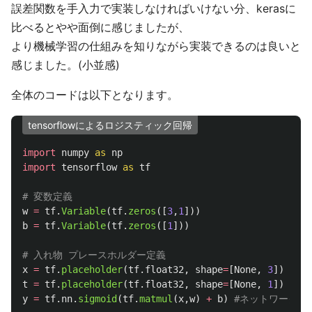
誤差関数を手入力で実装しなければいけない分、kerasに
比べるとやや面倒に感じましたが、
より機械学習の仕組みを知りながら実装できるのは良いと
感じました。(小並感)
全体のコードは以下となります。
tensorflowによるロジスティック回帰
import
numpy
as
np
import
tensorflow
as
tf
w
=
tf
.
Variable
(
tf
.
zeros
([
3
,
1
]))
b
=
tf
.
Variable
(
tf
.
zeros
([
1
]))
x
=
tf
.
placeholder
(
tf
.
float32
,
shape
=
[
None
,
3
])
t
=
tf
.
placeholder
(
tf
.
float32
,
shape
=
[
None
,
1
])
y
=
tf
.
nn
.
sigmoid
(
tf
.
matmul
(
x
,
w
)
+
b
)