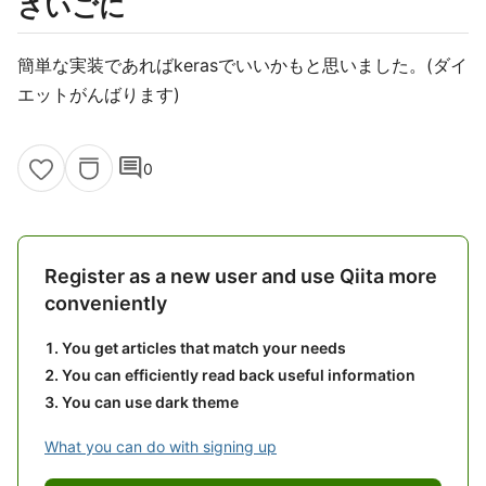
さいごに
簡単な実装であればkerasでいいかもと思いました。(ダイ
エットがんばります)
comment
0
Register as a new user and use Qiita more
conveniently
You get articles that match your needs
You can efficiently read back useful information
You can use dark theme
What you can do with signing up