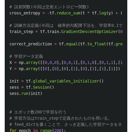
cross_entropy
=
-
tf
.
reduce_sum
(
t
*
tf
.
log
(
y
)
+
(
1
-
t
)
train_step
=
tf
.
train
.
GradientDescentOptimizer
(
0.1
).
correct_prediction
=
tf
.
equal
(
tf
.
to_float
(
tf
.
greater
X
=
np
.
array
([[
0
,
0
,
0
],[
0
,
0
,
1
],[
0
,
1
,
0
],[
0
,
1
,
1
],[
1
,
0
,
0
Y
=
np
.
array
([[
0
],[
0
],[
0
],[
1
],[
0
],[
1
],[
1
],[
1
]])
init
=
tf
.
global_variables_initializer
()
sess
=
tf
.
Session
()
sess
.
run
(
init
)
# エポック数200で学習を行う

# 学習方法はtrain_stepで定義されたものを用いる。

for
epoch
in
range
(
200
):