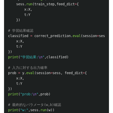
sess
.
run
(
train_step
,
feed_dict
=
{
x
:
X
,
t
:
Y
})
classified
=
correct_prediction
.
eval
(
session
=
sess
,
fe
x
:
X
,
t
:
Y
})
print
(
"
学習結果:
\n
"
,
classified
)
prob
=
y
.
eval
(
session
=
sess
,
feed_dict
=
{
x
:
X
,
t
:
Y
})
print
(
"
prob:
\n
"
,
prob
)
print
(
"
w:
"
,
sess
.
run
(
w
))