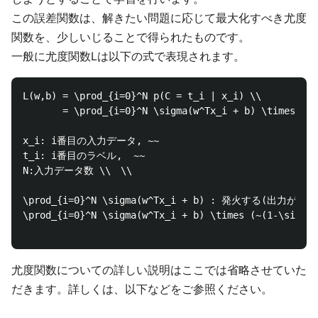
この誤差関数は、解きたい問題に応じて最大化すべき尤度
関数を、少しいじることで得られたものです。
一般に尤度関数Lは以下の式で表現されます。
L(w,b) = \prod_{i=0}^N p(C = t_i | x_i) \\

       = \prod_{i=0}^N \sigma(w^Tx_i + b) \times (~(
x_i: i番目の入力データ, ~~

t_i: i番目のラベル,  ~~

N:入力データ数 \\　\\

\prod_{i=0}^N \sigma(w^Tx_i + b) : 発火する(出力が1に
\prod_{i=0}^N \sigma(w^Tx_i + b) \times (~(1-\s
尤度関数についての詳しい説明はここでは省略させていた
だきます。詳しくは、以下などをご参照ください。