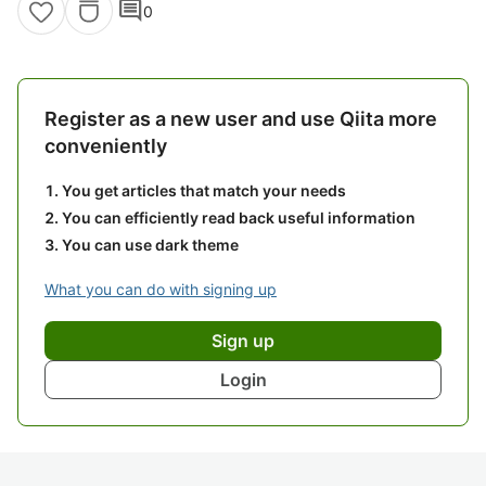
comment
0
Register as a new user and use Qiita more
conveniently
You get articles that match your needs
You can efficiently read back useful information
You can use dark theme
What you can do with signing up
Sign up
Login