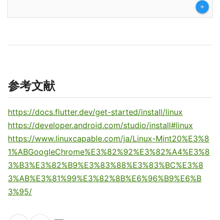
参考文献
https://docs.flutter.dev/get-started/install/linux
https://developer.android.com/studio/install#linux
https://www.linuxcapable.com/ja/Linux-Mint20%E3%8
1%ABGoogleChrome%E3%82%92%E3%82%A4%E3%8
3%B3%E3%82%B9%E3%83%88%E3%83%BC%E3%8
3%AB%E3%81%99%E3%82%8B%E6%96%B9%E6%B
3%95/