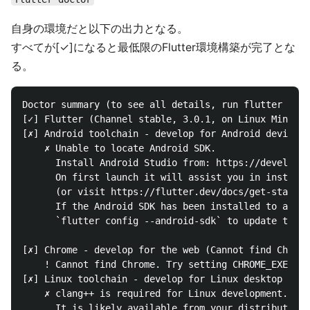
自身の環境だと以下の出力となる。
すべてが[✓]になると最低限のFlutter環境構築が完了とな
る。
Doctor summary (to see all details, run flutter doct
[✓] Flutter (Channel stable, 3.0.1, on Linux Mint 20
[✗] Android toolchain - develop for Android devices

    ✗ Unable to locate Android SDK.

      Install Android Studio from: https://developer
      On first launch it will assist you in installi
      (or visit https://flutter.dev/docs/get-started
      If the Android SDK has been installed to a cus
      `flutter config --android-sdk` to update to th
[✗] Chrome - develop for the web (Cannot find Chrome
    ! Cannot find Chrome. Try setting CHROME_EXECUTA
[✗] Linux toolchain - develop for Linux desktop

    ✗ clang++ is required for Linux development.

      It is likely available from your distribution 