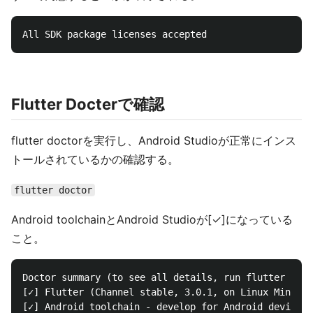
Flutter Docterで確認
flutter doctorを実行し、Android Studioが正常にインス
トールされているかの確認する。
flutter doctor
Android toolchainとAndroid Studioが[✓]になっている
こと。
Doctor summary (to see all details, run flutter doct
[✓] Flutter (Channel stable, 3.0.1, on Linux Mint 20
[✓] Android toolchain - develop for Android devices 