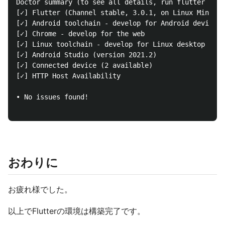
Doctor summary (to see all details, run flutter doct
[✓] Flutter (Channel stable, 3.0.1, on Linux Mint 20
[✓] Android toolchain - develop for Android devices 
[✓] Chrome - develop for the web

[✓] Linux toolchain - develop for Linux desktop

[✓] Android Studio (version 2021.2)

[✓] Connected device (2 available)

[✓] HTTP Host Availability

• No issues found!

おわりに
お疲れ様でした。
以上でFlutterの環境は構築完了です。