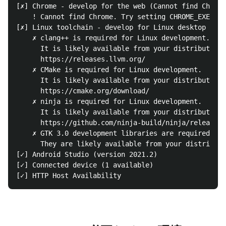
[✗] Chrome - develop for the web (Cannot find Chrome
    ! Cannot find Chrome. Try setting CHROME_EXECUTA
[✗] Linux toolchain - develop for Linux desktop

    ✗ clang++ is required for Linux development.

      It is likely available from your distribution 
      https://releases.llvm.org/

    ✗ CMake is required for Linux development.

      It is likely available from your distribution 
      https://cmake.org/download/

    ✗ ninja is required for Linux development.

      It is likely available from your distribution 
      https://github.com/ninja-build/ninja/releases

    ✗ GTK 3.0 development libraries are required for
      They are likely available from your distributi
[✓] Android Studio (version 2021.2)

[✓] Connected device (1 available)
