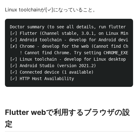
Linux toolchainが[✓]になっていること。
Doctor summary (to see all details, run flutter doct
[✓] Flutter (Channel stable, 3.0.1, on Linux Mint 20
[✓] Android toolchain - develop for Android devices 
[✗] Chrome - develop for the web (Cannot find Chrome
    ! Cannot find Chrome. Try setting CHROME_EXECUTA
[✓] Linux toolchain - develop for Linux desktop

[✓] Android Studio (version 2021.2)

[✓] Connected device (1 available)

Flutter webで利用するブラウザの設
定