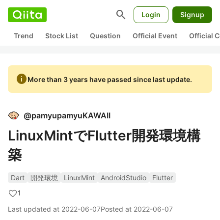
search
Login
Signup
Trend
Stock List
Question
Official Event
Official
info
More than 3 years have passed since last update.
@
pamyupamyuKAWAII
LinuxMintでFlutter開発環境構
築
Dart
開発環境
LinuxMint
AndroidStudio
Flutter
1
Last updated at
2022-06-07
Posted at
2022-06-07