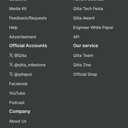
Media Kit
Qiita Tech Festa
Feedback/Requests
Qiita Award
Help
Engineer White Paper
Advertisement
API
Official Accounts
Our service
@Qiita
Qiita Team
@qiita_milestone
Qiita Zine
@qiitapoi
Official Shop
Facebook
YouTube
Podcast
Company
About Us