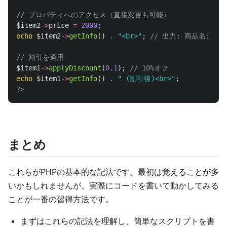
// プロパティへのアクセス（直接変更も可能）
$item2
->
price
=
2000
;
echo
$item2
->
getInfo
()
.
"<br>"
;
// 出力: 商品名: マウ
// 割引を適用
$item1
->
applyDiscount
(
0.1
);
// 10%オフ
echo
$item1
->
getInfo
()
.
" (割引後)<br>"
;
?>
まとめ
これらがPHPの基本的な記法です。最初は覚えることが多
いかもしれませんが、実際にコードを書いて動かしてみる
ことが一番の習得方法です。
まずはこれらの記法を理解し、簡単なスクリプトを書