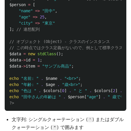
$person
=
[
"name"
=>
"田中"
,
"age"
=>
25
,
"city"
=>
"東京"
];
// 連想配列
// オブジェクト (Object) - クラスのインスタンス
// この時点ではクラス定義がないので、例として標準クラスの
$data
=
new
stdClass
();
$data
->
id
=
1
;
$data
->
item
=
"サンプル商品"
;
echo
"名前: "
.
$name
.
"<br>"
;
echo
"年齢: "
.
$age
.
"歳<br>"
;
echo
"色は "
.
$colors
[
0
]
.
" と "
.
$colors
[
2
]
.
" 
echo
"田中さんの年齢は "
.
$person
[
"age"
]
.
" 歳です。<
?>
文字列: シングルクォーテーション (
) またはダブル
'
クォーテーション (
) で囲みます
"