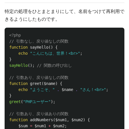
特定の処理をひとまとまりにして、名前をつけて再利用で
きるようにしたものです。
<?php
// 引数なし、戻り値なしの関数
function
sayHello
()
{
echo
"こんにちは、世界！<br>"
;
}
sayHello
();
// 関数の呼び出し
// 引数あり、戻り値なしの関数
function
greet
(
$name
)
{
echo
"ようこそ、"
.
$name
.
"さん！<br>"
;
}
greet
(
"PHPユーザー"
);
// 引数あり、戻り値ありの関数
function
addNumbers
(
$num1
,
$num2
)
{
$sum
=
$num1
+
$num2
;