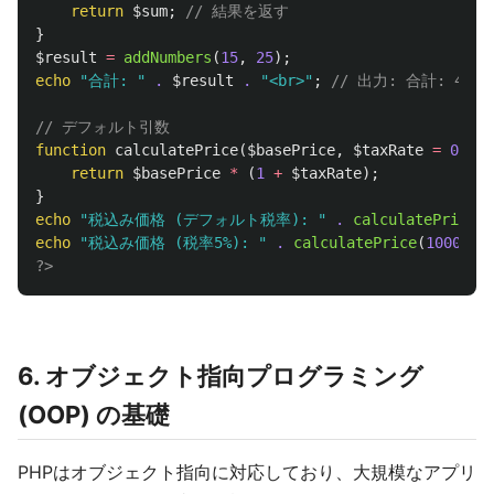
return
$sum
;
// 結果を返す
}
$result
=
addNumbers
(
15
,
25
);
echo
"合計: "
.
$result
.
"<br>"
;
// 出力: 合計: 40
// デフォルト引数
function
calculatePrice
(
$basePrice
,
$taxRate
=
0.10
)
return
$basePrice
*
(
1
+
$taxRate
);
}
echo
"税込み価格 (デフォルト税率): "
.
calculatePrice
(
1
echo
"税込み価格 (税率5%): "
.
calculatePrice
(
1000
,
0
?>
6. オブジェクト指向プログラミング
(OOP) の基礎
PHPはオブジェクト指向に対応しており、大規模なアプリ