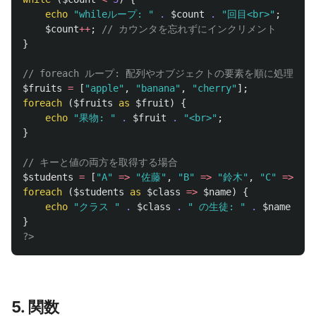
echo
"whileループ: "
.
$count
.
"回目<br>"
;
$count
++
;
// カウンタを忘れずにインクリメント
}
// foreach ループ: 配列やオブジェクトの要素を順に処理す
$fruits
=
[
"apple"
,
"banana"
,
"cherry"
];
foreach
(
$fruits
as
$fruit
)
{
echo
"果物: "
.
$fruit
.
"<br>"
;
}
// キーと値の両方を取得する場合
$students
=
[
"A"
=>
"佐藤"
,
"B"
=>
"鈴木"
,
"C"
=>
"高
foreach
(
$students
as
$class
=>
$name
)
{
echo
"クラス "
.
$class
.
" の生徒: "
.
$name
.
"
}
?>
5. 関数