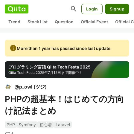
search
Login
Signup
Trend
Stock List
Question
Official Event
Official
info
More than 1 year has passed since last update.
プログラミング言語 Qiita Tech Festa 2025
Qiita Tech Festa
2025年7月15日まで開催中！
@
p_owl
(
ツジ
)
PHPの超基本！はじめての方向
け記法まとめ
PHP
Symfony
初心者
Laravel
4