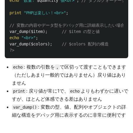
echo
"数量: 
$quantity
 個<br>"
;
// ダブルクォーテーショ
print
"PHPは楽しい！<br>"
;
// 変数の内容やデータ型をデバッグ用に詳細表示したい場合
var_dump
(
$item
);
// $item の型と値
echo
"<br>"
;
var_dump
(
$colors
);
// $colors 配列の構造
?>
: 複数の引数を
で区切って渡すこともできます
echo
,
（ただしあまり一般的ではありません）戻り値はあり
ません
: 戻り値が常に1で、
よりもわずかに遅いで
print
echo
すが、ほとんど体感できる差はありません
: 変数の型、値、配列やオブジェクトの詳
var_dump()
細な構造をデバッグ用に表示するのに非常に便利です