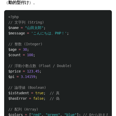
（
動的型付け
）。
<?php
// 文字列 (String)
$name
=
"山田太郎"
;
$message
=
'こんにちは、PHP！'
;
// 整数 (Integer)
$age
=
30
;
$count
=
100
;
// 浮動小数点数 (Float / Double)
$price
=
123.45
;
$pi
=
3.14159
;
// 論理値 (Boolean)
$isStudent
=
true
;
// 真
$hasError
=
false
;
// 偽
// 配列 (Array)
$colors
=
[
"red"
,
"green"
,
"blue"
];
// 0から始まるイ