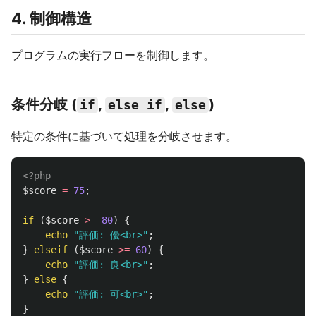
4. 制御構造
プログラムの実行フローを制御します。
条件分岐 (
,
,
)
if
else if
else
特定の条件に基づいて処理を分岐させます。
<?php
$score
=
75
;
if
(
$score
>=
80
)
{
echo
"評価: 優<br>"
;
}
elseif
(
$score
>=
60
)
{
echo
"評価: 良<br>"
;
}
else
{
echo
"評価: 可<br>"
;
}