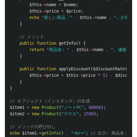
$this
->
name
=
$name
;
$this
->
price
=
$price
;
echo
"新しい商品「"
.
$this
->
name
.
"」が登録さ
}
// メソッド
public
function
getInfo
()
{
return
"商品名: "
.
$this
->
name
.
", 価格: "
}
public
function
applyDiscount
(
$discountRate
)
{
$this
->
price
=
$this
->
price
*
(
1
-
$discount
}
}
// オブジェクト（インスタンス）の生成
$item1
=
new
Product
(
"ノートPC"
,
80000
);
$item2
=
new
Product
(
"マウス"
,
2500
);
// メソッドの呼び出し
echo
$item1
->
getInfo
()
.
"<br>"
;
// 出力: 商品名: ノー