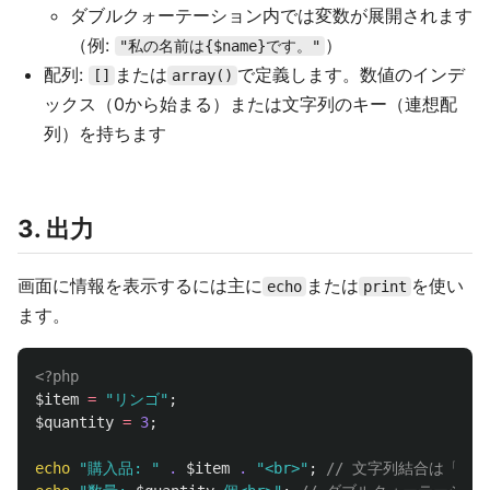
ダブルクォーテーション内では変数が展開されます
（例:
）
"私の名前は{$name}です。"
配列:
または
で定義します。数値のインデ
[]
array()
ックス（0から始まる）または文字列のキー（連想配
列）を持ちます
3. 出力
画面に情報を表示するには主に
または
を使い
echo
print
ます。
<?php
$item
=
"リンゴ"
;
$quantity
=
3
;
echo
"購入品: "
.
$item
.
"<br>"
;
// 文字列結合は「.