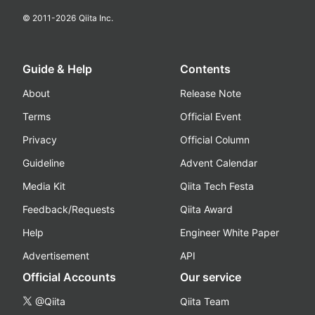
© 2011-
2026
Qiita Inc.
Guide & Help
Contents
About
Release Note
Terms
Official Event
Privacy
Official Column
Guideline
Advent Calendar
Media Kit
Qiita Tech Festa
Feedback/Requests
Qiita Award
Help
Engineer White Paper
Advertisement
API
Official Accounts
Our service
@Qiita
Qiita Team