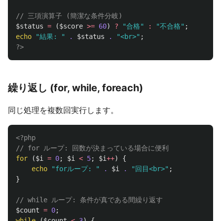
// 三項演算子 (簡潔な条件分岐)
$status
=
(
$score
>=
60
)
?
"合格"
:
"不合格"
;
echo
"結果: "
.
$status
.
"<br>"
;
?>
繰り返し (for, while, foreach)
同じ処理を複数回実行します。
<?php
// for ループ: 回数が決まっている場合に便利
for
(
$i
=
0
;
$i
<
5
;
$i
++
)
{
echo
"forループ: "
.
$i
.
"回目<br>"
;
}
// while ループ: 条件が真である間繰り返す
$count
=
0
;
while
(
$count
<
3
)
{