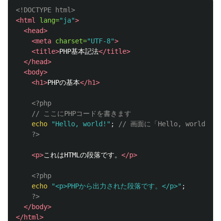
<!DOCTYPE html>
<html
lang=
"ja"
>
<head>
<meta
charset=
"UTF-8"
>
<title>
PHP基本記法
</title>
</head>
<body>
<h1>
PHPの基本
</h1>
<?php
// ここにPHPコードを書きます
echo
"Hello, world!"
;
// 画面に「Hello, world!
?>
<p>
これはHTMLの段落です。
</p>
<?php
echo
"<p>PHPから出力された段落です。</p>"
;
?>
</body>
</html>