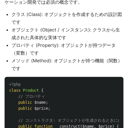
ケーション開発では必須の概念です。
クラス (Class): オブジェクトを作成するための設計図
です
オブジェクト (Object / インスタンス): クラスから生
成された具体的な実体です
プロパティ (Property): オブジェクトが持つデータ
（変数）です
メソッド (Method): オブジェクトが持つ機能（関数）
です
<?php
class
Product
{
// プロパティ
public
$name
;
public
$price
;
// コンストラクタ: オブジェクトが生成されるときに自
public
function
__construct
(
$name
,
$price
)
{