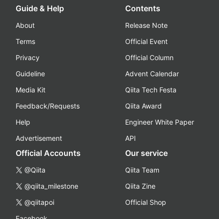
Guide & Help
Contents
About
Release Note
Terms
Official Event
Privacy
Official Column
Guideline
Advent Calendar
Media Kit
Qiita Tech Festa
Feedback/Requests
Qiita Award
Help
Engineer White Paper
Advertisement
API
Official Accounts
Our service
@Qiita
Qiita Team
@qiita_milestone
Qiita Zine
@qiitapoi
Official Shop
Facebook