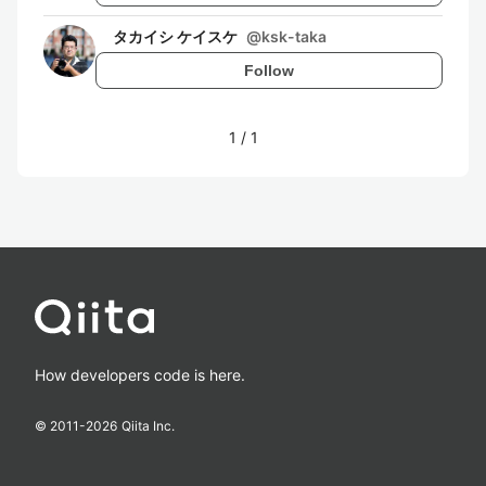
タカイシ ケイスケ
@
ksk-taka
Follow
1
/
1
How developers code is here.
© 2011-
2026
Qiita Inc.