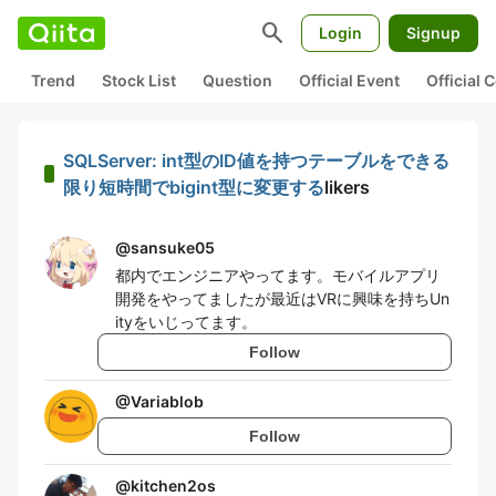
search
Login
Signup
Trend
Stock List
Question
Official Event
Official
SQLServer: int型のID値を持つテーブルをできる
限り短時間でbigint型に変更する
likers
@
sansuke05
都内でエンジニアやってます。モバイルアプリ
開発をやってましたが最近はVRに興味を持ちUn
ityをいじってます。
Follow
@
Variablob
Follow
@
kitchen2os