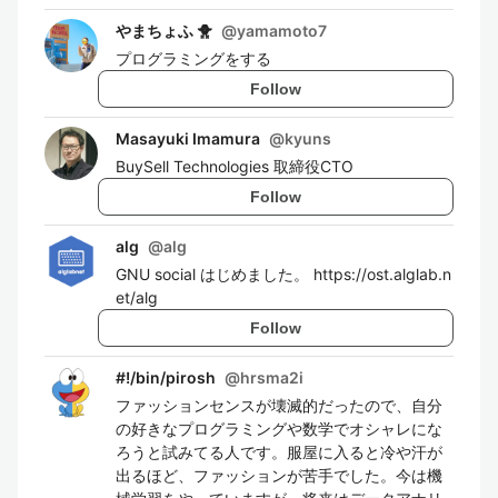
やまちょふ 🐥
@
yamamoto7
プログラミングをする
Follow
Masayuki Imamura
@
kyuns
BuySell Technologies 取締役CTO
Follow
alg
@
alg
GNU social はじめました。 https://ost.alglab.n
et/alg
Follow
#!/bin/pirosh
@
hrsma2i
ファッションセンスが壊滅的だったので、自分
の好きなプログラミングや数学でオシャレにな
ろうと試みてる人です。服屋に入ると冷や汗が
出るほど、ファッションが苦手でした。今は機