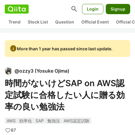
search
Login
Signup
Trend
Stock List
Question
Official Event
Official
info
More than 1 year has passed since last update.
@
ozzy3
(
Yosuke Ojima
)
時間がないけどSAP on AWS認
定試験に合格したい人に贈る効
率の良い勉強法
AWS
効率化
SAP
勉強法
AWS認定試験
87