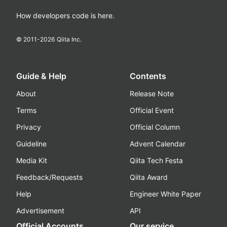
How developers code is here.
© 2011-
2026
Qiita Inc.
Guide & Help
Contents
About
Release Note
Terms
Official Event
Privacy
Official Column
Guideline
Advent Calendar
Media Kit
Qiita Tech Festa
Feedback/Requests
Qiita Award
Help
Engineer White Paper
Advertisement
API
Official Accounts
Our service