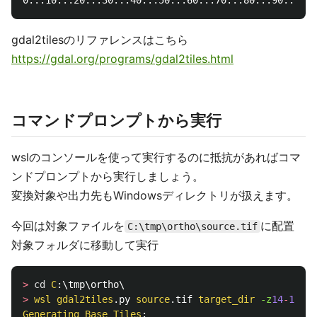
gdal2tilesのリファレンスはこちら
https://gdal.org/programs/gdal2tiles.html
コマンドプロンプトから実行
wslのコンソールを使って実行するのに抵抗があればコマ
ンドプロンプトから実行しましょう。
変換対象や出力先もWindowsディレクトリが扱えます。
今回は対象ファイルを
に配置
C:\tmp\ortho\source.tif
対象フォルダに移動して実行
>
cd
C
>
wsl
gdal2tiles
.py 
source
.tif 
target_dir
-z
14
-
18
Generating
Base
Tiles