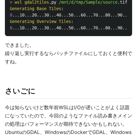
>
wsl
gdal2tiles
.py 
/mnt/d/tmp/Sample/source
.tif 
/mn
Generating
Base
Tiles
0
Generating
Overview
Tiles
0
できました。
繰り返し実行するならバッチファイルにしておくと便利で
すね。
さいごに
今は知らないけど数年前WSLはI/Oが遅いことがよく話題
になっていたので、今回のようなファイル読み書きメイン
の処理はパフォーマンスが期待できないかもしれない。
UbuntuのGDAL、WindowsのDockerでGDAL、Windows