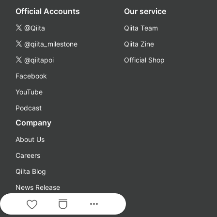
Official Accounts
Our service
@Qiita
Qiita Team
@qiita_milestone
Qiita Zine
@qiitapoi
Official Shop
Facebook
YouTube
Podcast
Company
About Us
Careers
Qiita Blog
News Release
more_horiz