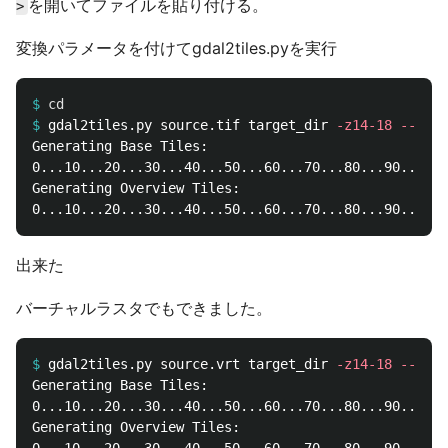
を開いてファイルを貼り付ける。
>
変換パラメータを付けてgdal2tiles.pyを実行
$
cd
$
gdal2tiles.py source.tif target_dir 
-z14-18
--xyz
Generating Base Tiles:

0...10...20...30...40...50...60...70...80...90...100

Generating Overview Tiles:

出来た
バーチャルラスタでもできました。
$
gdal2tiles.py source.vrt target_dir 
-z14-18
--xyz
Generating Base Tiles:

0...10...20...30...40...50...60...70...80...90...100

Generating Overview Tiles:
