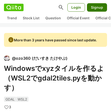
search
Login
Signup
Trend
Stock List
Question
Official Event
Official
info
More than 3 years have passed since last update.
@
ozo360
(
だいすき たけやぶ
)
Windowsでxyzタイルを作るよ
（WSL2でgdal2tiles.pyを動か
す）
GDAL
WSL2
3