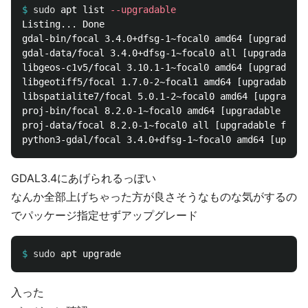
$
sudo 
apt list 
--upgradable
Listing... Done

gdal-bin/focal 3.4.0+dfsg-1~focal0 amd64 [upgradable
gdal-data/focal 3.4.0+dfsg-1~focal0 all [upgradable 
libgeos-c1v5/focal 3.10.1-1~focal0 amd64 [upgradable
libgeotiff5/focal 1.7.0-2~focal1 amd64 [upgradable f
libspatialite7/focal 5.0.1-2~focal0 amd64 [upgradabl
proj-bin/focal 8.2.0-1~focal0 amd64 [upgradable from
proj-data/focal 8.2.0-1~focal0 all [upgradable from:
GDAL3.4にあげられるっぽい
なんか全部上げちゃった方が良さそうなものな気がするの
でパッケージ指定せずアップグレード
$
sudo 
入った