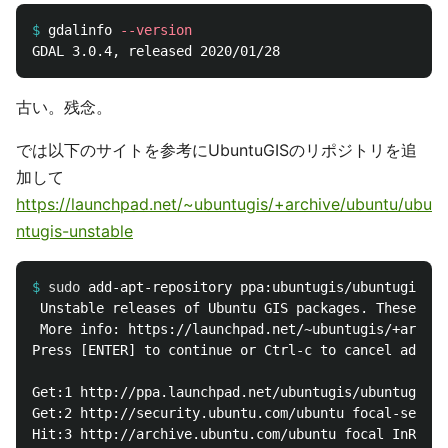
$
gdalinfo 
--version
古い。残念。
では以下のサイトを参考にUbuntuGISのリポジトリを追
加して
https://launchpad.net/~ubuntugis/+archive/ubuntu/ubu
ntugis-unstable
$
sudo 
 Unstable releases of Ubuntu GIS packages. These rel
 More info: https://launchpad.net/~ubuntugis/+archiv
Press [ENTER] to continue or Ctrl-c to cancel adding
Get:1 http://ppa.launchpad.net/ubuntugis/ubuntugis-u
Get:2 http://security.ubuntu.com/ubuntu focal-securi
Hit:3 http://archive.ubuntu.com/ubuntu focal InRelea