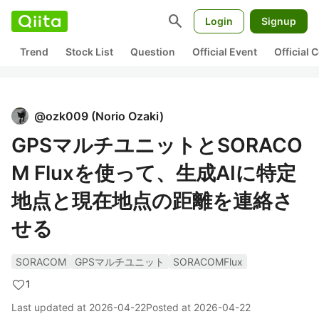
search
Login
Signup
Trend
Stock List
Question
Official Event
Official
@
ozk009
(
Norio Ozaki
)
GPSマルチユニットとSORACO
M Fluxを使って、生成AIに特定
地点と現在地点の距離を連絡さ
せる
SORACOM
GPSマルチユニット
SORACOMFlux
1
Last updated at
2026-04-22
Posted at
2026-04-22