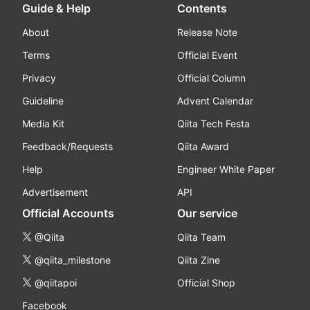
Guide & Help
Contents
About
Release Note
Terms
Official Event
Privacy
Official Column
Guideline
Advent Calendar
Media Kit
Qiita Tech Festa
Feedback/Requests
Qiita Award
Help
Engineer White Paper
Advertisement
API
Official Accounts
Our service
@Qiita
Qiita Team
@qiita_milestone
Qiita Zine
@qiitapoi
Official Shop
Facebook