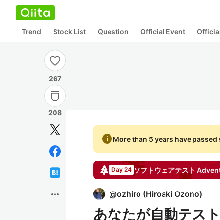
Trend
Stock List
Question
Official Event
Offici
267
208
info
More than 5 years have passed s
ソフトウェアテスト
Advent
Day 24
more_horiz
@
ozhiro
(
Hiroaki Ozono
)
あなたが自動テスト