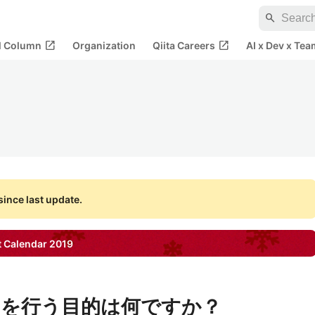
search
open_in_new
open_in_new
al Column
Organization
Qiita Careers
AI x Dev x Tea
ince last update.
 Calendar
2019
を行う目的は何ですか？