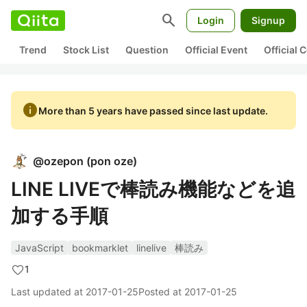
search
Login
Signup
Trend
Stock List
Question
Official Event
Official
info
More than 5 years have passed since last update.
@
ozepon
(
pon oze
)
LINE LIVEで棒読み機能などを追
加する手順
JavaScript
bookmarklet
linelive
棒読み
1
Last updated at
2017-01-25
Posted at
2017-01-25