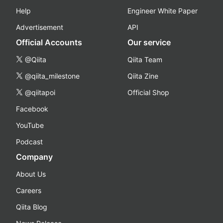
Help
Engineer White Paper
Advertisement
API
Official Accounts
Our service
@Qiita
Qiita Team
@qiita_milestone
Qiita Zine
@qiitapoi
Official Shop
Facebook
YouTube
Podcast
Company
About Us
Careers
Qiita Blog