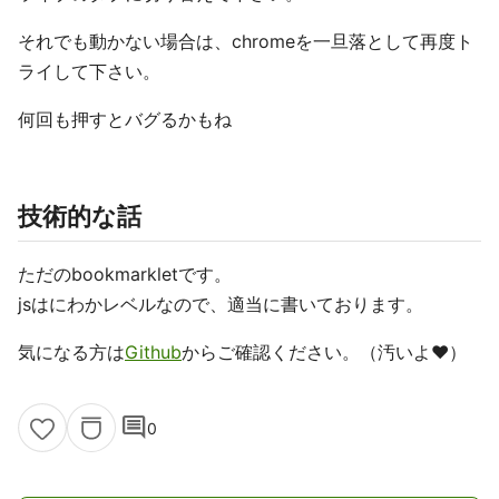
それでも動かない場合は、chromeを一旦落として再度ト
ライして下さい。
何回も押すとバグるかもね
技術的な話
ただのbookmarkletです。
jsはにわかレベルなので、適当に書いております。
気になる方は
Github
からご確認ください。（汚いよ❤️）
comment
0