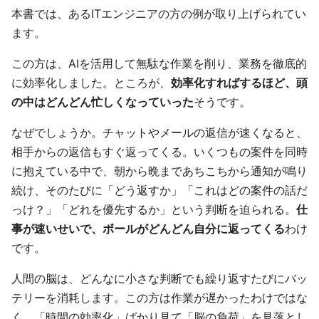
本書では、あるITエンジニアの方の例が取り上げられてい
ます。
この方は、AIを活用して無駄な作業を削り、業務を徹底的
に効率化しました。ところが、
効率化すればするほど、頭
の中はどんどん忙しくなっていった
そうです。
なぜでしょうか。チャットやメールの返信が速くなると、
相手からの返信もすぐ返ってくる。いくつもの案件を同時
に抱えている中で、朝から晩まであちこちから通知が鳴り
続け、そのたびに「どう返すか」「これはどの案件の話だ
っけ？」「どれを優先するか」という判断を迫られる。
仕
事が速いせいで、ボールがどんどん自分に返ってくる
わけ
です。
人間の脳は、どんなに小さな判断でも繰り返すたびにバッ
テリーを消耗します。この方は作業が遅かったわけではな
く、「時間の効率化」ばかり見て「脳の負荷」を見落とし