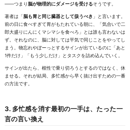
——つまり
脳が物理的にダメージを受ける
そうです。
著者は「
脳も胃と同じ臓器として扱うべき
」と言います。
前の日に食べすぎて胃がもたれている朝に、「気合いで二
郎大盛りにんにくマシマシを食べろ」とは誰も言わないは
ず。それなのに、脳に対しては平気で同じことをやってし
まう。物忘れやぼーっとするサインが出ているのに「あと
1件だけ」「もう少しだけ」とタスクを詰め込んでいく。
サインが出たら、根性で乗り切ろうとするのではなく、休
ませる。それが結局、多忙感から早く抜け出すための一番
の方法です。
3. 多忙感を消す最初の一手は、たった一
言の言い換え