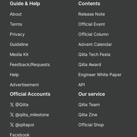
Guide & Help
Contents
About
Release Note
Terms
Official Event
Privacy
Official Column
Guideline
Advent Calendar
Media Kit
Qiita Tech Festa
Feedback/Requests
Qiita Award
Help
Engineer White Paper
Advertisement
API
Official Accounts
Our service
@Qiita
Qiita Team
@qiita_milestone
Qiita Zine
@qiitapoi
Official Shop
Facebook