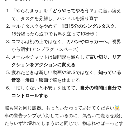
「やらなきゃ」を「
どうやってやろう？
」に言い換え
て、タスクを分解し、ハンドルを握り直す
マルチタスクをやめて、
1日15分のシングルタスク
。
15分経ったら途中でも席を立って10秒歩く
スマホは机の上ではなく、
カバンやロッカーへ
。視界
から消す(アンプラグドスペース)
メールやチャットは疑問形を減らして
言い切り、リア
クションをアクションに変える
疲れたときは新しい動画やSNSではなく、
知っている
音楽・漫画・映画
で脳を休ませる
「忙しくないと不安」を捨てて、
自分の時間は自分で
コントロールする
脳も胃と同じ臓器。もっといたわってあげてください
車の警告ランプが点灯しているのに、気合いで走らせ続け
たらいずれ壊れてしまうのと同じで、物忘れやぼーっとす