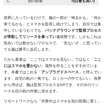
C
別の部屋
1位(最も高い)
視界に入っているだけで、脳の一部が「鳴るかも」「何か
来てるかも」とスマホを監視し続けてしまう。自分では集
中しているつもりでも、
バックグラウンドで監視プロセス
が常駐してリソースを食っている
状態です。しかもこれは
気合いでは殺せないプロセスで、「見ないぞ」と思ってい
ても脳は勝手に反応します。
だから著者は「ここではスマホを見ない」ではなく「
ここ
にはスマホを置かない
」場所を作ることをすすめていま
す。本書ではこれを「
アンプラグドスペース
」と呼んでい
ます。自宅の机の一角でも、ロッカーの中でもいい。視界
から消せば、脳は監視プロセスをkillでき、その分のリソ
ースを目の前の作業に戻せます。
リモートワークなら「作業中はスマホを別の部屋に置く」