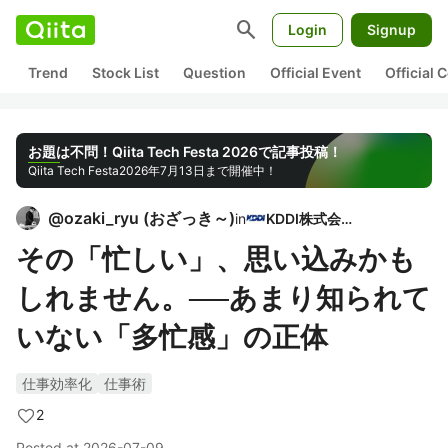
search
Login
Signup
Trend
Stock List
Question
Official Event
Official
お題は不問！Qiita Tech Festa 2026で記事投稿！
Qiita Tech Festa
2026年7月13日まで開催中！
@
ozaki_ryu
(
おざっき～
)
in
KDDI株式会社
その「忙しい」、思い込みかも
しれません。──あまり知られて
いない「多忙感」の正体
仕事効率化
仕事術
2
Posted at
2026-07-09