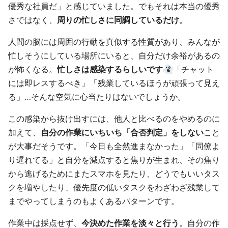
優秀な社員だ」と感じていました。でもそれは本当の優秀
さではなく、
周りの忙しさに同調しているだけ
。
人間の脳には周囲の行動を真似する性質があり、みんなが
忙しそうにしている場所にいると、自分だけ余裕があるの
が怖くなる。
忙しさは感染するらしいです
「チャット
には即レスするべき」「残業しているほうが頑張って見え
る」…そんな空気に心当たりはないでしょうか。
この感染から抜け出すには、他人と比べるのをやめるのに
加えて、
自分の作業にいちいち「合否判定」をしない
こと
が大事だそうです。「今日も全然進まなかった」「同僚よ
り遅れてる」と自分を減点すると焦りが生まれ、その焦り
から逃げるためにまたスマホを見たり、どうでもいいタス
クを増やしたり、優先度の低いタスクをわざわざ残業して
までやってしまうのもよくあるパターンです。
作業中は採点せず、
今決めた作業を淡々と行う
。自分の作