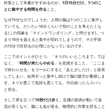
対策として本書がすすめるのが、
1日15分だけ、1つのこ
とに集中する時間を作る
こと。
なぜ15分なのでしょうか。人間の脳は1つのことに集中し
ていても、だいたい16分くらいで別のことを考えたくな
る(この現象を「マインドワンダリング」と呼びます)。つ
まり16分を超えると集中が切れてしまうので、その手前
の15分で区切るのが理にかなっているのです。
ここでポイントがひとつ。「キリのいいところまで」では
なく、「
時間が来たらやめる
」を意識すること。「ここま
で終わらせる」をゴールにすると「あと少しだけ」と延長
してしまい、結局ずっと集中し続けて脳の疲労が蓄積しま
す。キリが悪くて気持ち悪くても、15分経ったらスパッ
と切る。
そして席を立って
10秒だけ歩く
。足腰の筋肉が動いて血
流が良くなり、脳にも血が巡る。物理的に作業を切ること