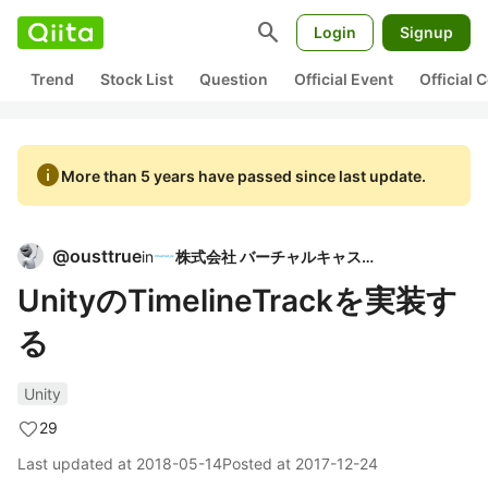
search
Login
Signup
Trend
Stock List
Question
Official Event
Official
info
More than 5 years have passed since last update.
@
ousttrue
in
株式会社 バーチャルキャスト
UnityのTimelineTrackを実装す
る
Unity
29
Last updated at
2018-05-14
Posted at
2017-12-24