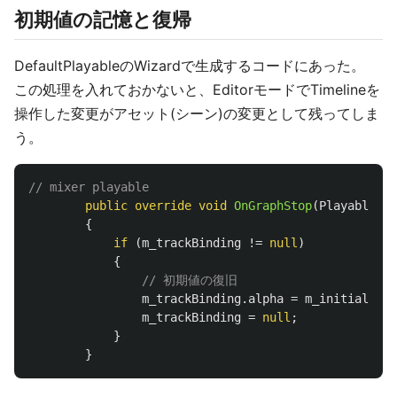
初期値の記憶と復帰
DefaultPlayableのWizardで生成するコードにあった。
この処理を入れておかないと、EditorモードでTimelineを
操作した変更がアセット(シーン)の変更として残ってしま
う。
// mixer playable
public
override
void
OnGraphStop
(
Playable
pl
{
if
(
m_trackBinding
!=
null
)
{
// 初期値の復旧
m_trackBinding
.
alpha
=
m_initialValu
m_trackBinding
=
null
;
}
}