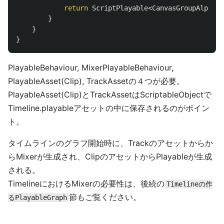
return
ScriptPlayable
<
CanvasGroupAlphaMi
}
}
}
PlayableBehaviour, MixerPlayableBehaviour,
PlayableAsset(Clip), TrackAssetの４つが必要。
PlayableAsset(Clip)とTrackAssetはScriptableObjectで
Timeline.playableアセットの中に保存されるのがポイン
ト。
タイムラインのグラフ開始時に、Trackのアセットからか
らMixerが生成され、ClipのアセットからPlayableが生成
される。
TimelineにおけるMixerの必要性は、後続の
Timelineの作
節もご覧ください。
るPlayableGraph