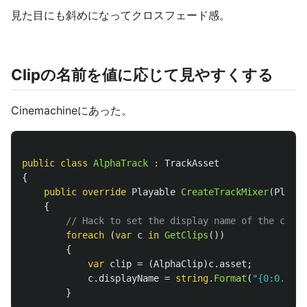
見た目にも斜めになってクロスフェード感。
Clipの名前を値に応じて見やすくする
Cinemachineにあった。
public
class
AlphaTrack
:
TrackAsset
{
public
override
Playable
CreateTrackMixer
(
Playab
{
// Hack to set the display name of the clip
foreach
(
var
c
in
GetClips
())
{
var
clip
=
(
AlphaClip
)
c
.
asset
;
c
.
displayName
=
string
.
Format
(
"{0:0.00}"
}