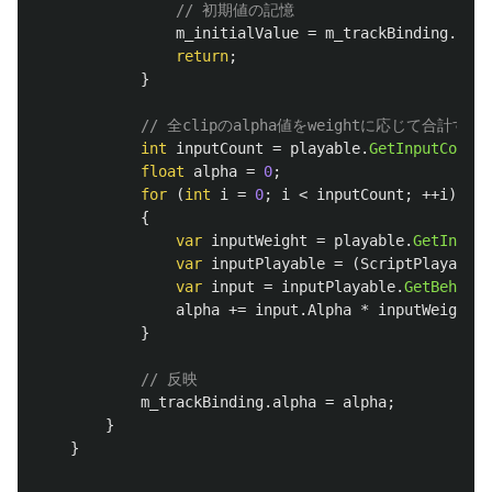
// 初期値の記憶
m_initialValue
=
m_trackBinding
.
alph
return
;
}
// 全clipのalpha値をweightに応じて合計する
int
inputCount
=
playable
.
GetInputCount
(
float
alpha
=
0
;
for
(
int
i
=
0
;
i
<
inputCount
;
++
i
)
{
var
inputWeight
=
playable
.
GetInputW
var
inputPlayable
=
(
ScriptPlayable
<
var
input
=
inputPlayable
.
GetBehavio
alpha
+=
input
.
Alpha
*
inputWeight
;
}
// 反映
m_trackBinding
.
alpha
=
alpha
;
}
}