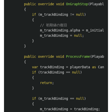
public
override
void
OnGraphStop
(
Playable
pl
{
if
(
m_trackBinding
!=
null
)
{
// 初期値の復旧
m_trackBinding
.
alpha
=
m_initialValu
m_trackBinding
=
null
;
}
}
public
override
void
ProcessFrame
(
Playable
p
{
var
trackBinding
=
playerData
as
CanvasG
if
(
trackBinding
==
null
)
{
return
;
}
if
(
m_trackBinding
==
null
)
{
m_trackBinding
=
trackBinding
;