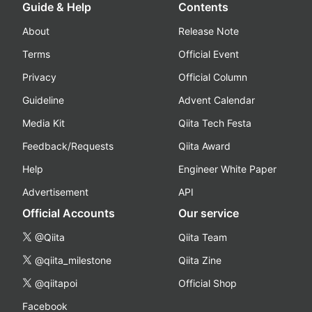
Guide & Help
Contents
About
Release Note
Terms
Official Event
Privacy
Official Column
Guideline
Advent Calendar
Media Kit
Qiita Tech Festa
Feedback/Requests
Qiita Award
Help
Engineer White Paper
Advertisement
API
Official Accounts
Our service
@Qiita
Qiita Team
@qiita_milestone
Qiita Zine
@qiitapoi
Official Shop
Facebook