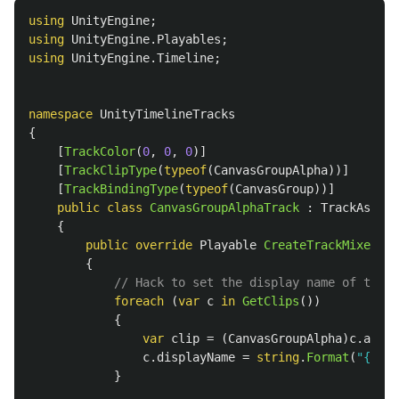
using
UnityEngine
;
using
UnityEngine.Playables
;
using
UnityEngine.Timeline
;
namespace
UnityTimelineTracks
{
[
TrackColor
(
0
,
0
,
0
)]
[
TrackClipType
(
typeof
(
CanvasGroupAlpha
))]
[
TrackBindingType
(
typeof
(
CanvasGroup
))]
public
class
CanvasGroupAlphaTrack
:
TrackAsset
{
public
override
Playable
CreateTrackMixer
(
Pl
{
// Hack to set the display name of the c
foreach
(
var
c
in
GetClips
())
{
var
clip
=
(
CanvasGroupAlpha
)
c
.
asset
c
.
displayName
=
string
.
Format
(
"{0:0.
}