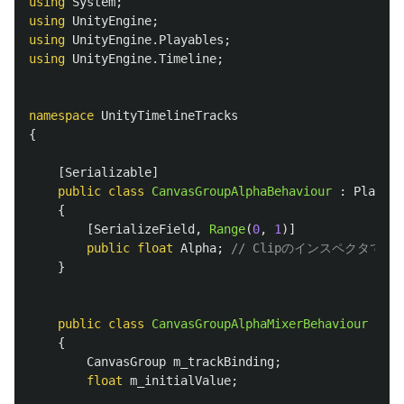
using
System
;
using
UnityEngine
;
using
UnityEngine.Playables
;
using
UnityEngine.Timeline
;
namespace
UnityTimelineTracks
{
[
Serializable
]
public
class
CanvasGroupAlphaBehaviour
:
Playabl
{
[
SerializeField
,
Range
(
0
,
1
)]
public
float
Alpha
;
// Clipのインスペクタで表
}
public
class
CanvasGroupAlphaMixerBehaviour
:
Pl
{
CanvasGroup
m_trackBinding
;
float
m_initialValue
;