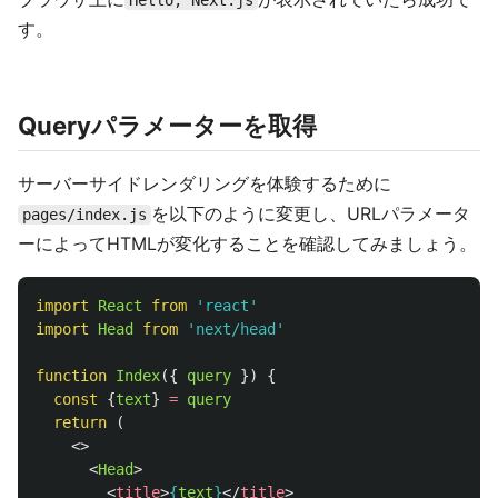
す。
Queryパラメーターを取得
サーバーサイドレンダリングを体験するために
を以下のように変更し、URLパラメータ
pages/index.js
ーによってHTMLが変化することを確認してみましょう。
import
React
from
'
react
'
import
Head
from
'
next/head
'
function
Index
({
query
})
{
const
{
text
}
=
query
return 
(
<>
<
Head
>
<
title
>
{
text
}
</
title
>