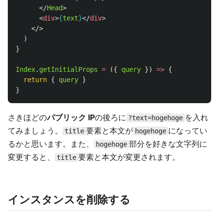
</
Head
>
<
div
>
{
text
}
</
div
>
</>
)
}
Index
.
getInitialProps
=
({
query
})
=>
{
return
{
query
}
}
さきほどの
パブリック IP
の後ろに
を入れ
?text=hogehoge
てみましょう。
要素と本文が
になってい
title
hogehoge
るかと思います。また、
部分を好きな文字列に
hogehoge
変更すると、
要素と本文が変更されます。
title
インスタンスを削除する