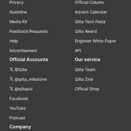
Privacy
Official Column
Guideline
Advent Calendar
Media Kit
Qiita Tech Festa
Feedback/Requests
Qiita Award
Help
Engineer White Paper
Advertisement
API
Official Accounts
Our service
@Qiita
Qiita Team
@qiita_milestone
Qiita Zine
@qiitapoi
Official Shop
Facebook
YouTube
Podcast
Company