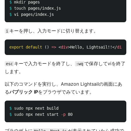
$
mkdir 
$
touch 
$
キーを押し、入力モードに切り替えます。
i
export
default 
()
=>
<
div
>
Hello, Lightsail!!
</
div
>
キーで入力モードを終了し、
で保存してviを終了
esc
:wq
します。
以下のコマンドを実行し、Amazon Lightsailの画面にあ
る
パブリック IP
をブラウザでみています。
$
sudo 
$
sudo 
npx next start 
-p
ブラウザ上に
が表示されていたら成功で
Hello, Next.js