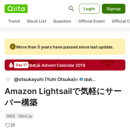
search
Login
Signup
Trend
Stock List
Question
Official Event
Official
info
More than 5 years have passed since last update.
ゆめみ
Advent Calendar
2019
Day 17
@
otsukayuhi
(
Yuhi Otsuka
)
in
ゆめみ
Amazon Lightsailで気軽にサー
バー構築
AWS
Next.js
25