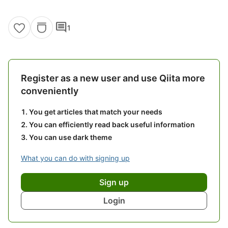
comment
1
Register as a new user and use Qiita more
conveniently
You get articles that match your needs
You can efficiently read back useful information
You can use dark theme
What you can do with signing up
Sign up
Login