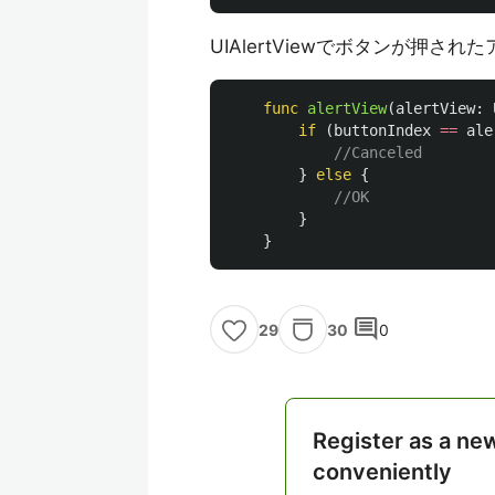
UIAlertViewでボタンが押
func
alertView
(
alertView
:
if
(
buttonIndex
==
ale
//Canceled
}
else
{
//OK
}
}
comment
30
0
29
Register as a ne
conveniently