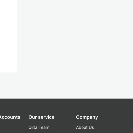
 Accounts
Our service
Company
Qiita Team
About Us