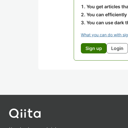
You get articles t
You can efficiently
You can use dark 
What you can do with si
Sign up
Login