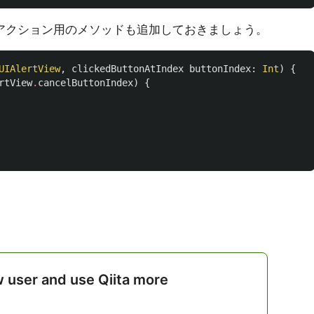
されたアクション用のメソッドも追加しておきましょう。
UIAlertView
,
clickedButtonAtIndex
buttonIndex
:
Int
)
{
rtView
.
cancelButtonIndex
)
{
w user and use Qiita more