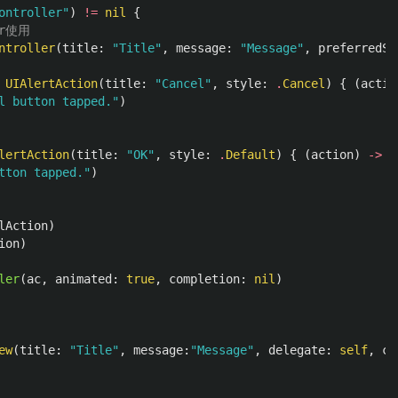
ontroller"
)
!=
nil
{
er使用
ntroller
(
title
:
"Title"
,
message
:
"Message"
,
preferredSt
UIAlertAction
(
title
:
"Cancel"
,
style
:
.
Cancel
)
{
(
actio
l button tapped."
)
lertAction
(
title
:
"OK"
,
style
:
.
Default
)
{
(
action
)
->
V
tton tapped."
)
lAction
)
ion
)
ler
(
ac
,
animated
:
true
,
completion
:
nil
)
ew
(
title
:
"Title"
,
message
:
"Message"
,
delegate
:
self
,
ca