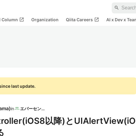
search
open_in_new
open_in_new
al Column
Organization
Qiita Careers
AI x Dev x Tea
ince last update.
yama
)
in
エバーセンス
troller(iOS8以降)とUIAlertView(iO
る