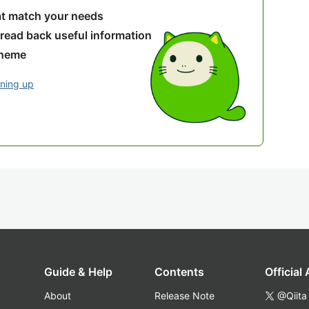
hat match your needs
 read back useful information
theme
gning up
Guide & Help
Contents
Official
About
Release Note
@Qiita