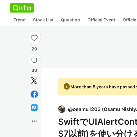
Trend
Stock List
Question
Official Event
Offici
29
30
info
More than 5 years have passed s
@
osamu1203
(
Osamu Nishi
SwiftでUIAlertCon
more_horiz
S7以前)を使い分け