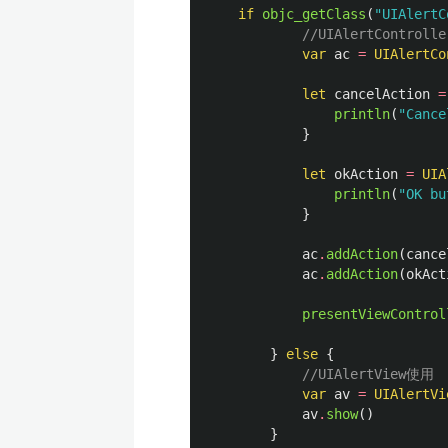
if
objc_getClass
(
"UIAlertC
//UIAlertControll
var
ac
=
UIAlertCo
let
cancelAction
=
println
(
"Cance
}
let
okAction
=
UIA
println
(
"OK bu
}
ac
.
addAction
(
cance
ac
.
addAction
(
okAct
presentViewControl
}
else
{
//UIAlertView使用
var
av
=
UIAlertVi
av
.
show
()
}