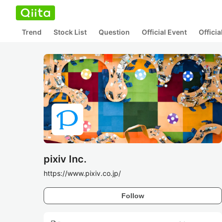
Trend
Stock List
Question
Official Event
Offici
pixiv Inc.
https://www.pixiv.co.jp/
Follow