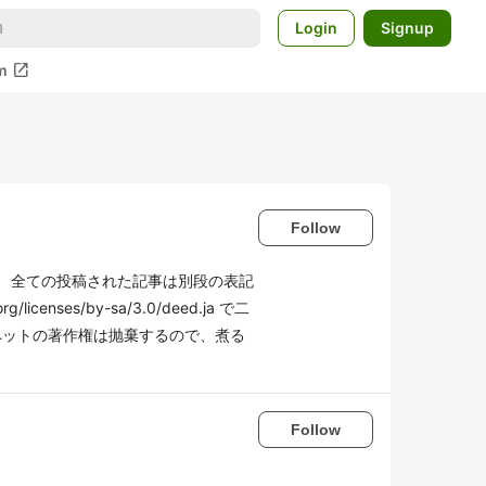
Login
Signup
open_in_new
m
Follow
st。 全ての投稿された記事は別段の表記
g/licenses/by-sa/3.0/deed.ja で二
ペットの著作権は抛棄するので、煮る
Follow