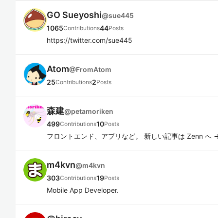
GO Sueyoshi
@
sue445
1065
44
Contributions
Posts
https://twitter.com/sue445
Atom
@
FromAtom
25
2
Contributions
Posts
森建
@
petamoriken
499
10
Contributions
Posts
フロントエンド、アプリなど。 新しい記事は Zenn へ → https:
m4kvn
@
m4kvn
303
19
Contributions
Posts
Mobile App Developer.