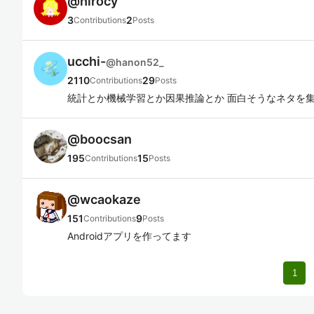
@
hirocy
3
2
Contributions
Posts
ucchi-
@
hanon52_
2110
29
Contributions
Posts
統計とか機械学習とか因果推論とか 面白そうなネタを
@
boocsan
195
15
Contributions
Posts
@
wcaokaze
151
9
Contributions
Posts
Androidアプリを作ってます
1