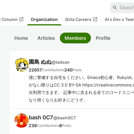
search
open_in_new
open_in_new
al Column
Organization
Qiita Careers
AI x Dev x Tea
Home
Articles
Members
Profile
園島 ぬぬ
@
tadsan
22657
240
Contributions
Posts
僕に警備する自宅をください。Emacs初心者。Rubyi
がない限りはCC 3.0 BY-SA https://creativecommons.or
次利用できます。 記事中に含まれる全てのコードスニ
なり焼くなりお好きにどうぞ。
bash 0C7
@
bash0C7
239
8
Contributions
Posts