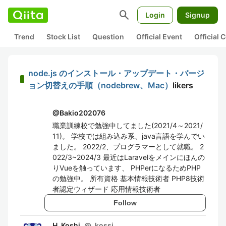
search
Login
Signup
Trend
Stock List
Question
Official Event
Official
node.js のインストール・アップデート・バージ
ョン切替えの手順（nodebrew、Mac）
likers
@
Bakio202076
職業訓練校で勉強中してました(2021/4～2021/
11)。 学校では組み込み系、java言語を学んでい
ました。 2022/2、プログラマーとして就職。 2
022/3~2024/3 最近はLaravelをメインにほんの
りVueを触っています、 PHPerになるためPHP
の勉強中。 所有資格 基本情報技術者 PHP8技術
者認定ウィザード 応用情報技術者
Follow
H. Koshi
@
_kossi_