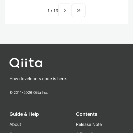
navigate_next
keyboard_double_arrow_right
1
/
13
How developers code is here.
© 2011-
2026
Qiita Inc.
Guide & Help
Contents
About
Release Note