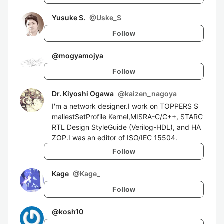
Yusuke S.
@
Uske_S
Follow
@
mogyamojya
Follow
Dr. Kiyoshi Ogawa
@
kaizen_nagoya
I'm a network designer.I work on TOPPERS S
mallestSetProfile Kernel,MISRA-C/C++, STARC
RTL Design StyleGuide (Verilog-HDL), and HA
ZOP.I was an editor of ISO/IEC 15504.
Follow
Kage
@
Kage_
Follow
@
kosh10