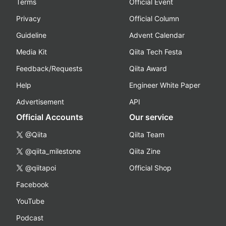
Terms
Official Event
Privacy
Official Column
Guideline
Advent Calendar
Media Kit
Qiita Tech Festa
Feedback/Requests
Qiita Award
Help
Engineer White Paper
Advertisement
API
Official Accounts
Our service
@Qiita
Qiita Team
@qiita_milestone
Qiita Zine
@qiitapoi
Official Shop
Facebook
YouTube
Podcast