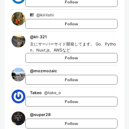
Follow
軒
@
kiriishi
Follow
@
kt-321
主にサーバーサイド開発してます。 Go、Pytho
n、Nuxt.js、AWSなど
Follow
@
mozmozaic
Follow
Takeo
@
take_o
Follow
@
super28
Follow