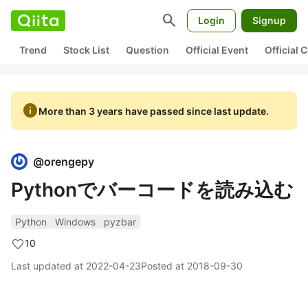
search
Login
Signup
Trend
Stock List
Question
Official Event
Official
info
More than 3 years have passed since last update.
@
orengepy
Pythonでバーコードを読み込む
Python
Windows
pyzbar
10
Last updated at
2022-04-23
Posted at
2018-09-30