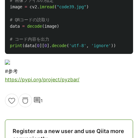
image
=
cv2
.
imread
(
"
code39.jpg
"
)
data
=
decode
(
image
)
print
(
data
[
0
][
0
].
decode
(
'
utf-8
'
,
'
ignore
'
))
#参考
https://pypi.org/project/pyzbar/
comment
1
Register as a new user and use Qiita more