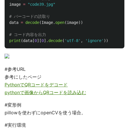
image
=
"
code39.jpg
"
data
=
decode
(
Image
.
open
(
image
))
print
(
data
[
0
][
0
].
decode
(
'
utf-8
'
,
'
ignore
'
))
#参考URL
参考にしたページ
PythonでQRコードをデコード
pythonで画像からQRコードを読み込む
#変形例
pillowを使わずにopenCVを使う場合。
#実行環境