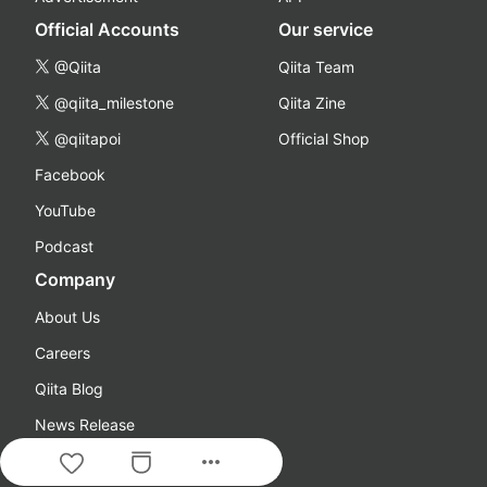
Official Accounts
Our service
@Qiita
Qiita Team
@qiita_milestone
Qiita Zine
@qiitapoi
Official Shop
Facebook
YouTube
Podcast
Company
About Us
Careers
Qiita Blog
News Release
more_horiz