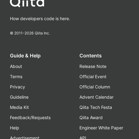
How developers code is here.
© 2011-
2026
Qiita Inc.
Guide & Help
Contents
About
Release Note
Terms
Official Event
Privacy
Official Column
Guideline
Advent Calendar
Media Kit
Qiita Tech Festa
Feedback/Requests
Qiita Award
Help
Engineer White Paper
Advertisement
API