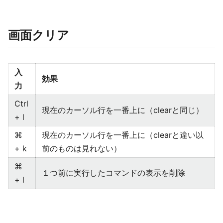
画面クリア
入
効果
力
Ctrl
現在のカーソル行を一番上に（clearと同じ）
+ l
⌘
現在のカーソル行を一番上に（clearと違い以
+ k
前のものは見れない）
⌘
１つ前に実行したコマンドの表示を削除
+ l