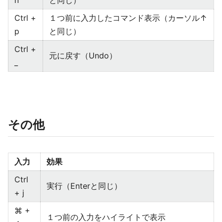
n
と同じ）
Ctrl +
１つ前に入力したコマンド表示（カーソル↑
p
と同じ）
Ctrl +
元に戻す（Undo）
_
その他
入力
効果
Ctrl
実行（Enterと同じ）
+ j
⌘ +
１つ前の入力をハイライトで表示