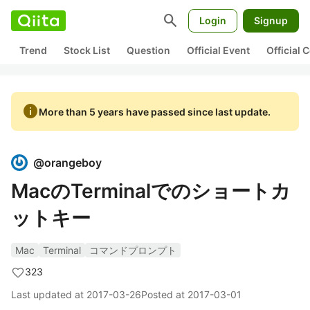
search
Login
Signup
Trend
Stock List
Question
Official Event
Official
info
More than 5 years have passed since last update.
@
orangeboy
MacのTerminalでのショートカ
ットキー
Mac
Terminal
コマンドプロンプト
323
Last updated at
2017-03-26
Posted at
2017-03-01