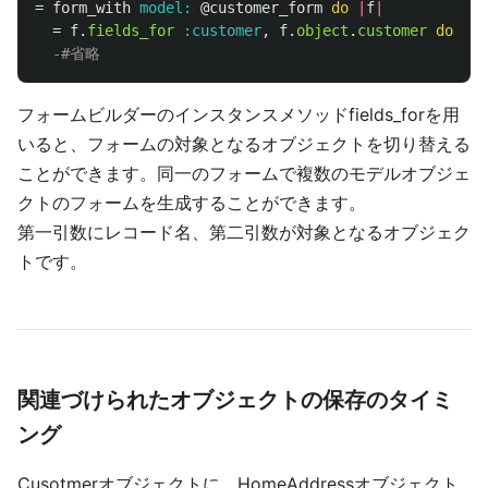
=
form_with
model: 
@customer_form
do
|
f
|
=
f
.
fields_for
:customer
,
f
.
object
.
customer
do
|
ff
フォームビルダーのインスタンスメソッドfields_forを用
いると、フォームの対象となるオブジェクトを切り替える
ことができます。同一のフォームで複数のモデルオブジェ
クトのフォームを生成することができます。
第一引数にレコード名、第二引数が対象となるオブジェク
トです。
関連づけられたオブジェクトの保存のタイミ
ング
Cusotmerオブジェクトに、HomeAddressオブジェクト