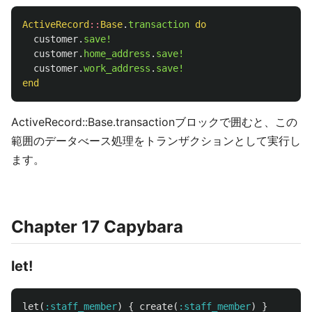
ActiveRecord
::
Base
.
transaction
do
customer
.
save!
customer
.
home_address
.
save!
customer
.
work_address
.
save!
end
ActiveRecord::Base.transactionブロックで囲むと、この
範囲のデータべース処理をトランザクションとして実行し
ます。
Chapter 17 Capybara
let!
let
(
:staff_member
)
{
create
(
:staff_member
)
}