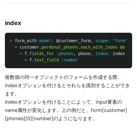
index
=
form_with
model: 
@customer_form
,
scope: 
"form"
do
=
customer
.
perdonal_phones
.
each_with_index
do
|
pho
=
f
.
fields_for
:phones
,
phone
,
index: 
index
do
|
=
f
.
text_field
:number
複数個の同一オブジェクトのフォームを作成する際、
indexオプションを付けるとそれらを識別することができ
ます。
indexオプションを付けることによって、input要素の
name属性が変化します。上の例だと、form[customer]
[phones][0][number]のようになります。