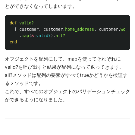
とができなくなってしまいます。
def
valid?
[
customer
,
customer
.
home_address
,
customer
.
work_a
.
map
(
&
:valid?
).
all?
end
オブジェクトを配列にして、mapを使ってそれぞれに
valid?を呼び出すと結果が配列になって返ってきます。
all?メソッドは配列の要素がすべてtrueかどうかを検証す
るメソッドです。
これで、すべてのオブジェクトのバリデーションチェック
ができるようになりました。