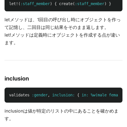
let!
(
:staff_member
)
{
create
(
:staff_member
)
}
letメソッドは、1回目の呼び出し時にオブジェクトを作っ
て記憶し、二回目は同じ結果をそのまま返します。
let!メソッドは定義時にオブジェクトを作成する点が違い
ます。
inclusion
validates
:gender
,
inclusion: 
{
in: 
%w(male female)
,
inclusionは値が特定のリストの中にあることを確かめま
す。