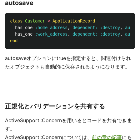
autosave
class
Customer
<
ApplicationRecord
has_one
:home_address
,
dependent: :destroy
,
autosa
has_one
:work_address
,
dependent: :destroy
,
autosa
end
autosaveオプションにtrueを指定すると、関連付けられ
たオブジェクトも自動的に保存されるようになります。
正規化とバリデーションを共有する
ActiveSupport::Concernを用いるとコードを共有できま
す。
ActiveSupport::Concernについては、
前の章の記事
にも