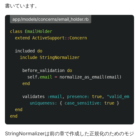
書いています。
app/models/concerns/email_holder.rb
class
EmailHolder
extend
ActiveSupport
::
Concern
included
do
include
StringNormalizer
before_validation
do
self
.
email
=
normalize_as_email
(
email
)
end
validates
:email
,
presence: 
true
,
"valid_email_
uniqueness: 
{
case_sensitive: 
true
}
end
end
StringNormalizerは前の章で作成した正規化のためのモジ