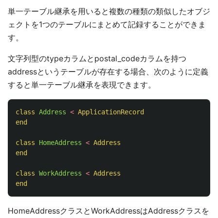
単一テーブル継承を用いると複数の種類の類似したオブジ
ェクトを1つのテーブルにまとめて記録することができま
す。
文字列型のtypeカラムとpostal_codeカラムを持つ
addressというテーブルが存在する場合、次のように定義
すると単一テーブル継承を表現できます。
class
Address
<
ApplicationRecord
end
class
HomeAddress
<
Address
end
class
WorkAddress
<
Address
end
HomeAddressクラスとWorkAddressはAddressクラスを