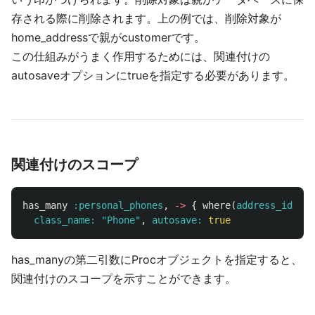
存される際に削除されます。上の例では、削除対象が
home_addressで親がcustomerです。
この仕組みがうまく作用するためには、関連付けの
autosaveオプションにtrueを指定する必要があります。
関連付けのスコープ
has_many
:personal_phones
,
->
{
where
(
address_id: 
ni
class_name: 
"Phone"
,
autosave: 
true
has_manyの第二引数にProcオブジェクトを指定すると、
関連付けのスコープを示すことができます。