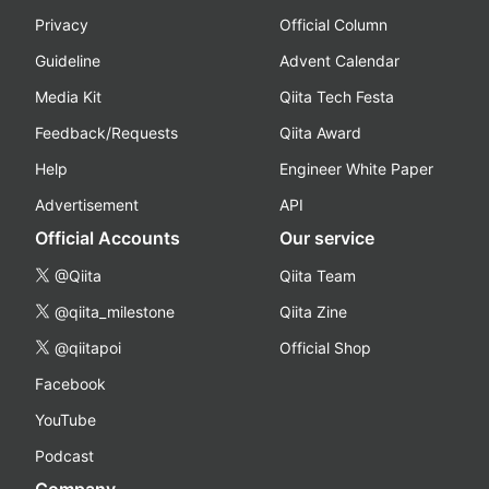
Privacy
Official Column
Guideline
Advent Calendar
Media Kit
Qiita Tech Festa
Feedback/Requests
Qiita Award
Help
Engineer White Paper
Advertisement
API
Official Accounts
Our service
@Qiita
Qiita Team
@qiita_milestone
Qiita Zine
@qiitapoi
Official Shop
Facebook
YouTube
Podcast
Company