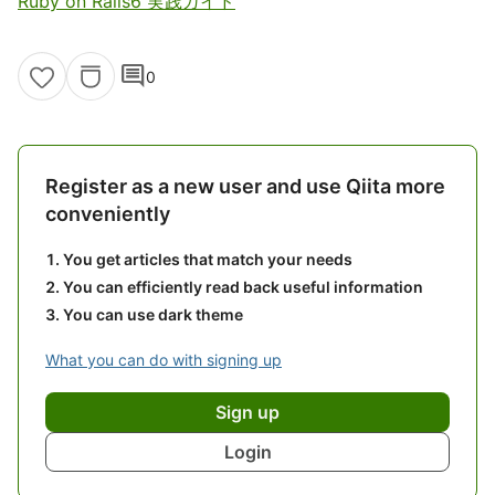
Ruby on Rails6 実践ガイド
comment
0
Register as a new user and use Qiita more
conveniently
You get articles that match your needs
You can efficiently read back useful information
You can use dark theme
What you can do with signing up
Sign up
Login