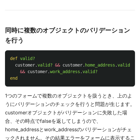
同時に複数のオブジェクトのバリデーション
を行う
def
valid?
customer
.
valid?
&&
customer
.
home_address
.
valid?
&&
customer
.
work_address
.
valid?
end
1つのフォームで複数のオブジェクトを扱うとき、上のよ
うにバリデーションのチェックを行うと問題が生じます。
customerオブジェクトがバリデーションに失敗した場
合、その時点でfalseを返してしまうので、
home_addressとwork_addressのバリデーションがチェ
ックされません。その結果エラーをフォームに表示するこ