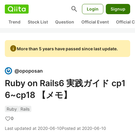
search
Login
Signup
Trend
Stock List
Question
Official Event
Official
info
More than 5 years have passed since last update.
@
opoposan
Ruby on Rails6 実践ガイド cp1
6~cp18 【メモ】
Ruby
Rails
0
Last updated at
2020-06-10
Posted at
2020-06-10