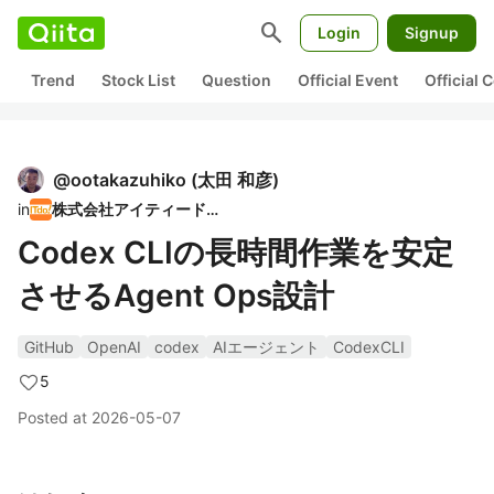
search
Login
Signup
Trend
Stock List
Question
Official Event
Official
@
ootakazuhiko
(
太田 和彦
)
in
株式会社アイティードゥ
Codex CLIの長時間作業を安定
させるAgent Ops設計
GitHub
OpenAI
codex
AIエージェント
CodexCLI
5
Posted at
2026-05-07