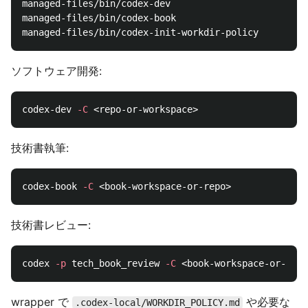
managed-files/bin/codex-dev

managed-files/bin/codex-book

ソフトウェア開発:
codex-dev 
-C
技術書執筆:
codex-book 
-C
技術書レビュー:
codex 
-p
 tech_book_review 
-C
wrapper で
や必要な
.codex-local/WORKDIR_POLICY.md