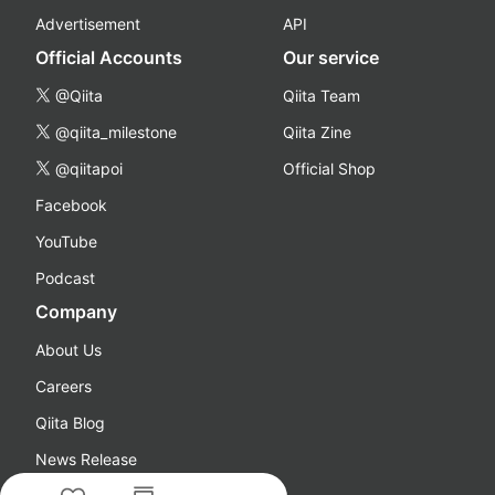
Advertisement
API
Official Accounts
Our service
@Qiita
Qiita Team
@qiita_milestone
Qiita Zine
@qiitapoi
Official Shop
Facebook
YouTube
Podcast
Company
About Us
Careers
Qiita Blog
News Release