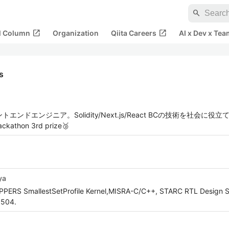
search
open_in_new
open_in_new
al Column
Organization
Qiita Careers
AI x Dev x Tea
rs
ンジニア。Solidity/Next.js/React BCの技術を社会に役立てたい。W
kathon 3rd prize🥉
ya
OPPERS SmallestSetProfile Kernel,MISRA-C/C++, STARC RTL Design S
5504.