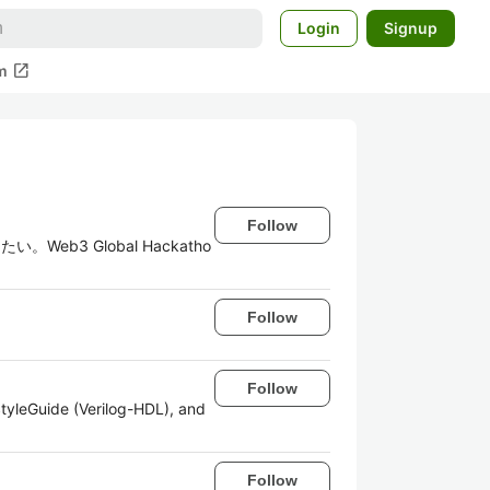
Login
Signup
open_in_new
m
Follow
eb3 Global Hackatho
Follow
Follow
tyleGuide (Verilog-HDL), and
Follow