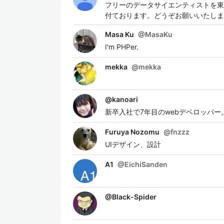
フリーのデータサイエンティストを東
付ております。どうぞお願いいたしま
Masa Ku
@
MasaKu
I'm PHPer.
mekka
@
mekka
@
kanoari
新卒入社で7年目のwebデベロッパ
Furuya Nozomu
@
fnzzz
UIデザイン、設計
A1
@
EichiSanden
@
Black-Spider