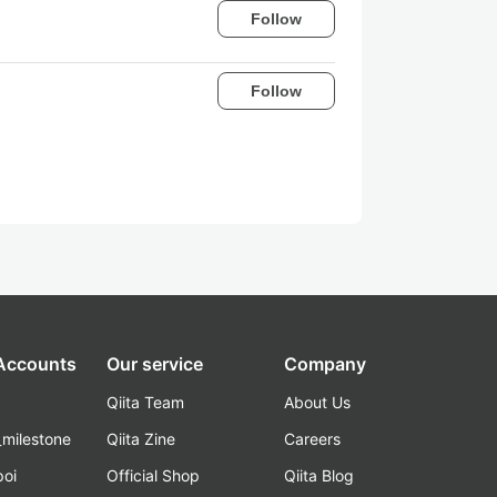
Follow
Follow
 Accounts
Our service
Company
Qiita Team
About Us
_milestone
Qiita Zine
Careers
poi
Official Shop
Qiita Blog