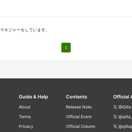
マネジャーをしています。
1
Guide & Help
Contents
Official
About
Release Note
@Qiita
Terms
Official Event
@qiita
Privacy
Official Column
@qiita