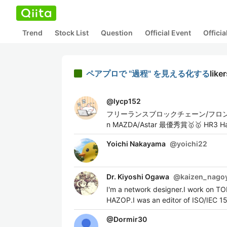
Trend
Stock List
Question
Official Event
Offici
ペアプロで "過程" を見える化する
like
@
lycp152
フリーランスブロックチェーン/フロントエンドエ
n MAZDA/Astar 最優秀賞🥇🥇 HR3 Hac
Yoichi Nakayama
@
yoichi22
Dr. Kiyoshi Ogawa
@
kaizen_nago
I'm a network designer.I work on T
HAZOP.I was an editor of ISO/IEC 1
@
Dormir30