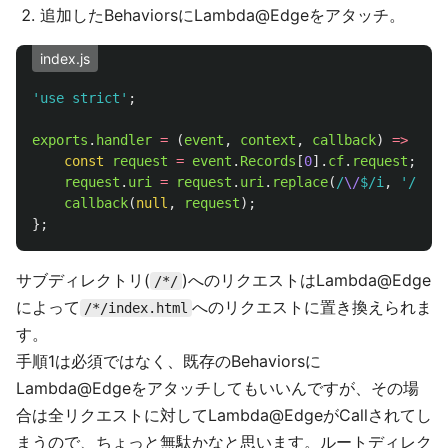
追加したBehaviorsにLambda@Edgeをアタッチ。
index.js
'
use strict
'
;
exports
.
handler
=
(
event
,
context
,
callback
)
=>
{
const
request
=
event
.
Records
[
0
].
cf
.
request
;
request
.
uri
=
request
.
uri
.
replace
(
/
\/
$/i
,
'
/inde
callback
(
null
,
request
);
};
サブディレクトリ(
)へのリクエストはLambda@Edge
/*/
によって
へのリクエストに置き換えられま
/*/index.html
す。
手順1は必須ではなく、既存のBehaviorsに
Lambda@Edgeをアタッチしてもいいんですが、その場
合は全リクエストに対してLambda@EdgeがCallされてし
まうので、ちょっと無駄かなと思います。ルートディレク