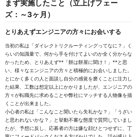
まず実施したこと（立上げフェー
ズ：～3ヶ月）
とりあえずエンジニアの方々にお会いする
当初の私は「ダイレクトリクルーティングってなに？」く
らいの知識量で、何から手を付けてよいのか全く分からな
かったため、とりあえず**「餅は餅屋に聞け！」**と思
い、様々なエンジニアの方々と積極的にお会いしました。
とにかく多くの人と面談し自分の感覚を磨くことに注力し
た結果、工数は想定以上にかかりましたが、エンジニアの
方々が転職先に求めることや弊社にマッチする人物像を描
くことが出来ました。
小心者の私は「こんなこと聞いたら失礼かな？」「うざい
と思われないかな？」と挙動不審な態度で質問していまし
たが、予想に反し、応募者の方は嫌な顔ひとつせずに、丁
寧にフィードバックくださる方ばかりでした。話が盛り上