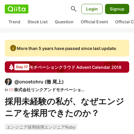
search
Login
Signup
Trend
Stock List
Question
Official Event
Official
info
More than 5 years have passed since last update.
モチベーションクラウド
Advent Calendar
2018
Day 17
@
onoetohru
(
徹 尾上
)
in
株式会社リンクアンドモチベーション
採用未経験の私が、なぜエンジ
ニアを採用できたのか？
エンジニア採用採用エンジニアRuby