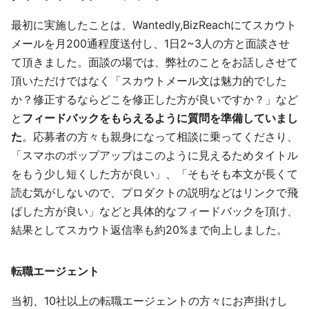
最初に実施したことは、Wantedly,BizReachにてスカウト
メールを月200通程度送付し、1日2~3人の方と面談させ
て頂きました。面談の場では、弊社のことをお話しさせて
頂いただけではなく「スカウトメール文は魅力的でした
か？修正するならどこを修正した方が良いですか？」など
と
フィードバックをもらえるように質問を準備していまし
た
。応募者の方々も親身になって相談に乗ってくださり、
「スマホのポップアップはこのように見えるためタイトル
をもう少し短くした方が良い」、「そもそも本文が長くて
読む気がしないので、プロダクトの説明などはリンクで飛
ばした方が良い」などと具体的なフィードバックを頂け、
結果としてスカウト返信率も約20%まで向上しました。
転職エージェント
当初、10社以上の転職エージェントの方々にお声掛けし