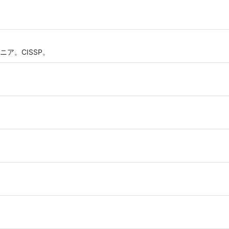
ア。CISSP。