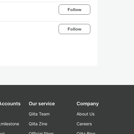
Follow
Follow
 Accounts
Our service
Company
Qiita Team
About Us
_milestone
Qiita Zine
Careers
poi
Official Shop
Qiita Blog