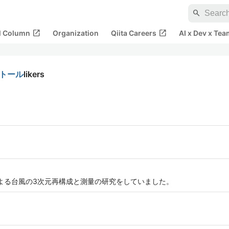
search
open_in_new
open_in_new
al Column
Organization
Qiita Careers
AI x Dev x Tea
ストール
likers
による台風の3次元再構成と測量の研究をしていました。