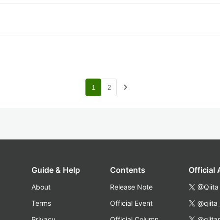
navigate_next
1
2
Guide & Help
Contents
Official
About
Release Note
@Qiita
Terms
Official Event
@qiita
Privacy
Official Column
@qiita