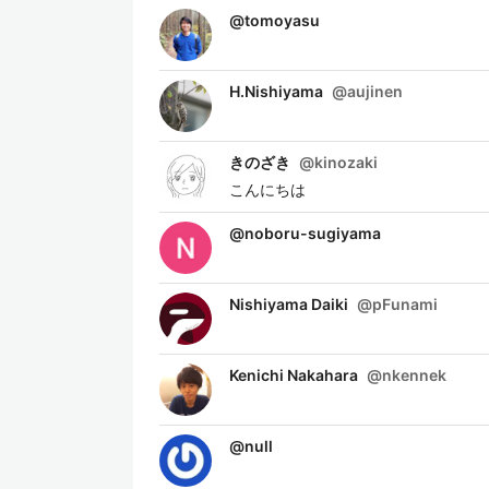
@
tomoyasu
H.Nishiyama
@
aujinen
きのざき
@
kinozaki
こんにちは
@
noboru-sugiyama
Nishiyama Daiki
@
pFunami
Kenichi Nakahara
@
nkennek
@
null