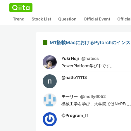
Trend
Stock List
Question
Official Event
Offici
M1搭載MacにおけるPytorchのイン
Yuki Noji
@
hatecs
PowerPlatform学び中です。
@
natto11113
モーリー
@
molly6052
機械工学を学び、大学院ではNeRF
@
Program_ff