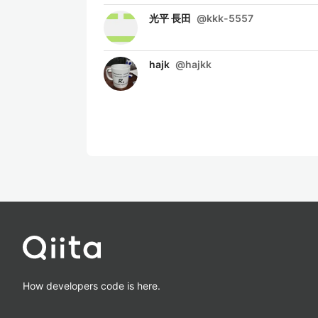
光平 長田
@
kkk-5557
hajk
@
hajkk
How developers code is here.