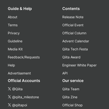
Guide & Help
Contents
About
Release Note
Terms
Official Event
Privacy
Official Column
Guideline
Advent Calendar
Media Kit
Qiita Tech Festa
Feedback/Requests
Qiita Award
Help
Engineer White Paper
Advertisement
API
Official Accounts
Our service
@Qiita
Qiita Team
@qiita_milestone
Qiita Zine
@qiitapoi
Official Shop