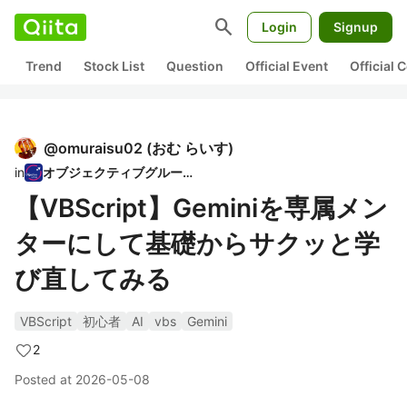
search
Login
Signup
Trend
Stock List
Question
Official Event
Official
@
omuraisu02
(
おむ らいす
)
in
オブジェクティブグループ
【VBScript】Geminiを専属メン
ターにして基礎からサクッと学
び直してみる
VBScript
初心者
AI
vbs
Gemini
2
Posted at
2026-05-08