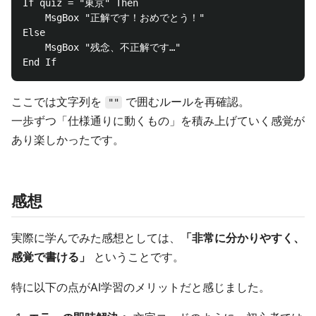
If quiz = "東京" Then

    MsgBox "正解です！おめでとう！"

Else

    MsgBox "残念、不正解です…"

ここでは文字列を
で囲むルールを再確認。
""
一歩ずつ「仕様通りに動くもの」を積み上げていく感覚が
あり楽しかったです。
感想
実際に学んでみた感想としては、
「非常に分かりやすく、
感覚で書ける」
ということです。
特に以下の点がAI学習のメリットだと感じました。