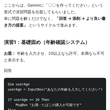
ここからは、Geminiに「〇〇を作ってください」という
形式で演習問題を出題してもらいました。
単に問題を解くだけでなく、
「回答 → 添削 → より良い書
き方の提案」
というサイクルで進みます。
演習1：基礎固め（年齢確認システム）
お題：
年齢を入力させ、20以上なら許可、未満なら不可
と表示する。
回答
Dim userAge

userAge = InputBox("あなたの年齢を入力してください")

If userAge >= 20 Then

    MsgBox "お酒・たばこの購入が可能です"
