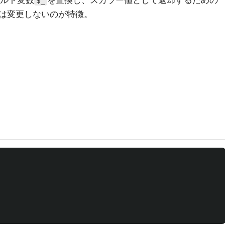
ルト変数
を置換し、スカラー値として返却するための
$_
は変更しないのが特徴。
                                                     
