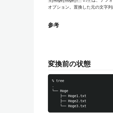
の
は、デフォ
s|Hoge|hoge|r'
r
オプション。置換した元の文字列
参考
変換前の状態
% tree                        
.

└── Hoge

    ├── Hoge1.txt

    ├── Hoge2.txt
