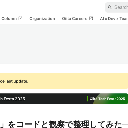
search
open_in_new
open_in_new
al Column
Organization
Qiita Careers
AI x Dev x Tea
ce last update.
 Festa 2025
Qiita Tech Festa
2025
」をコードと観察で整理してみた─