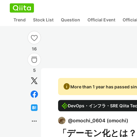
Trend
Stock List
Question
Official Event
Offici
16
5
info
More than 1 year has passed sin
DevOps・インフラ・SRE Qiita Tech
more_horiz
@
omochi_0604
(
omochi
)
「デーモン化とは？