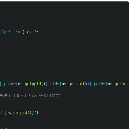
.log
"
,
"
a
"
)
as
f
:
}
 ppid=
{
os
.
getppid
()
}
 sid=
{
os
.
getsid
(
0
)
}
 pgid=
{
os
.
getpgr
d=
{
os
.
getpid
()
}
"
)