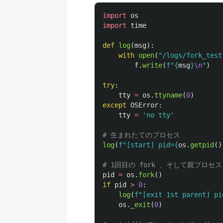
import
os
import
time
def
log
(
msg
):
with
open
(
"
/logs/fork_test
f
.
write
(
f
"
{
msg
}
\n
"
)
try
:
tty
=
os
.
ttyname
(
0
)
except
OSError
:
tty
=
'
no tty
'
log
(
f
"
[start] pid=
{
os
.
getpid
()
pid
=
os
.
fork
()
if
pid
>
0
:
log
(
f
"
[exit 1st parent] pi
os
.
_exit
(
0
)