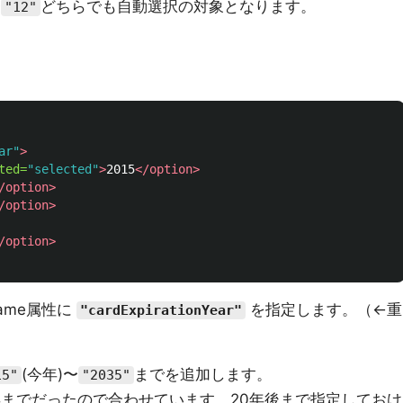
〜
どちらでも自動選択の対象となります。
"12"
ar"
>
ted=
"selected"
>
2015
</option>
/option>
/option>
/option>
ame属性に
を指定します。（←重
"cardExpirationYear"
(今年)〜
までを追加します。
15"
"2035"
35年までだったので合わせています。20年後まで指定しておけ