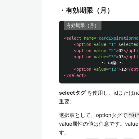
・有効期限（月）
有効期限（月）
<select
name=
"cardExpirationMo
<option
value=
"1"
selected
<option
value=
"2"
>
02
</opti
<option
value=
"3"
>
03
</opti
               〜 中略 〜

<option
value=
"12"
>
12
</opt
</select>
selectタグ
を使用し、idまたはn
重要）
選択肢として、optionタグで
"01
value属性の値は任意です。val
す。