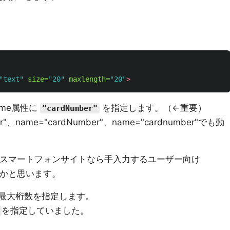
"text"
size=
"20"
maxlength=
"20"
>
ame属性に
を指定します。（←重要）
"cardNumber"
ber"、name="cardNumber"、name="cardnumber"でも動
、スマートフォンサイトなら手入力するユーザー向け
かと思います。
号の最大桁数を指定します。
を指定していました。