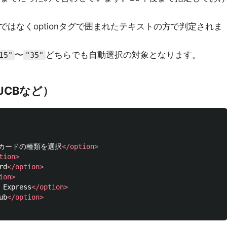
ueではなくoptionタグで囲まれたテキストの方で判定されま
〜
どちらでも自動選択の対象となります。
15"
"35"
JCBなど）
カードの種類を選択
</option>
tion>
rd
</option>
ion>
 Express
</option>
ub
</option>