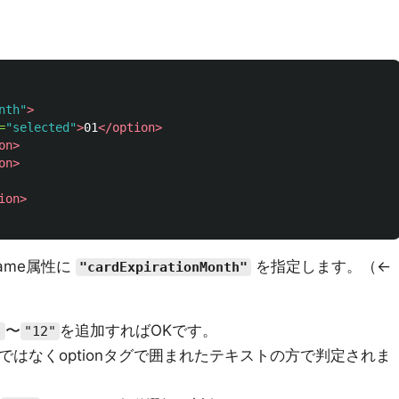
nth"
>
=
"selected"
>
01
</option>
on>
on>
ion>
ame属性に
を指定します。（←
"cardExpirationMonth"
〜
を追加すればOKです。
"
"12"
ueではなくoptionタグで囲まれたテキストの方で判定されま