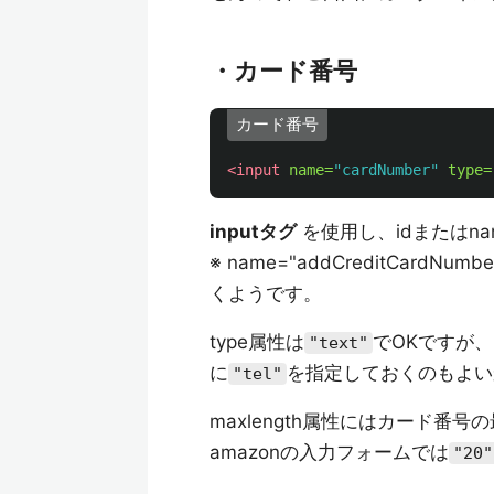
・カード番号
カード番号
<input
name=
"cardNumber"
type=
inputタグ
を使用し、idまたはn
※ name="addCreditCardNum
くようです。
type属性は
でOKですが
"text"
に
を指定しておくのもよい
"tel"
maxlength属性にはカード番
amazonの入力フォームでは
"20"