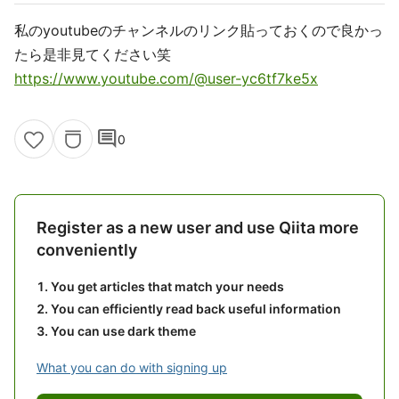
私のyoutubeのチャンネルのリンク貼っておくので良かっ
たら是非見てください笑
https://www.youtube.com/@user-yc6tf7ke5x
comment
0
Register as a new user and use Qiita more
conveniently
You get articles that match your needs
You can efficiently read back useful information
You can use dark theme
What you can do with signing up