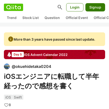
search
Login
Signup
Trend
Stock List
Question
Official Event
Official
info
More than 3 years have passed since last update.
iOS
Advent Calendar
2022
Day 5
@
okuehidetaka0204
iOSエンジニアに転職して半年
経ったので感想を書く
iOS
Swift
8