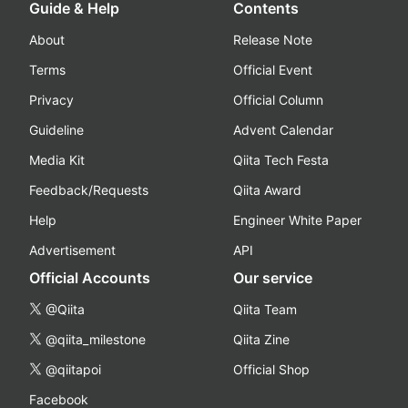
Guide & Help
Contents
About
Release Note
Terms
Official Event
Privacy
Official Column
Guideline
Advent Calendar
Media Kit
Qiita Tech Festa
Feedback/Requests
Qiita Award
Help
Engineer White Paper
Advertisement
API
Official Accounts
Our service
@Qiita
Qiita Team
@qiita_milestone
Qiita Zine
@qiitapoi
Official Shop
Facebook