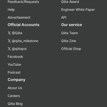
Feedback/Requests
Qiita Award
Help
Engineer White Paper
Advertisement
API
Official Accounts
Our service
@Qiita
Qiita Team
@qiita_milestone
Qiita Zine
@qiitapoi
Official Shop
Facebook
YouTube
Podcast
Company
About Us
Careers
Qiita Blog