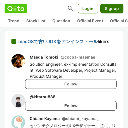
search
Login
Signup
Trend
Stock List
Question
Official Event
Official
macOSで古いJDKをアンインストール
likers
Maeda Tomoki
@
cocoa-maemae
Solution Engineer, ex-Implementation Consulta
nt, Web Software Developer, Project Manager,
Product Manager
Follow
@
kitarou888
Follow
Chiami Kayama
@
chiami_kayama_
セゾンテクノロジーのUXデザイナー。 主に、U