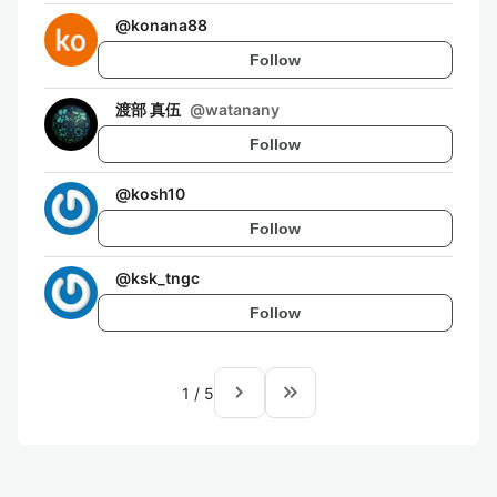
@
konana88
Follow
渡部 真伍
@
watanany
Follow
@
kosh10
Follow
@
ksk_tngc
Follow
navigate_next
keyboard_double_arrow_right
1
/
5