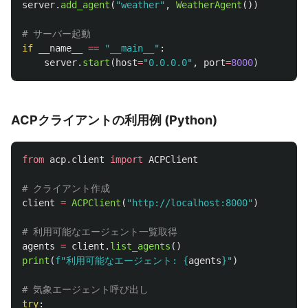
server
.
add_agent
(
"
weather
"
,
WeatherAgent
())
if
__name__
==
"
__main__
"
:
server
.
start
(
host
=
"
0.0.0.0
"
,
port
=
8000
)
ACPクライアントの利用例 (Python)
from
acp.client
import
ACPClient
client
=
ACPClient
(
"
http://localhost:8000
"
)
agents
=
client
.
list_agents
()
print
(
f
"
利用可能なエージェント: 
{
agents
}
"
)
try
: