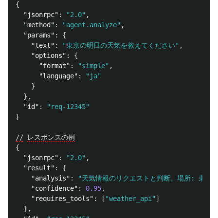
{
"jsonrpc"
:
"2.0"
,
"method"
:
"agent.analyze"
,
"params"
:
{
"text"
:
"東京の明日の天気を教えてください"
,
"options"
:
{
"format"
:
"simple"
,
"language"
:
"ja"
}
},
"id"
:
"req-12345"
}
//
レスポンスの例
{
"jsonrpc"
:
"2.0"
,
"result"
:
{
"analysis"
:
"天気情報のリクエストと判断。場所: 東京、
"confidence"
:
0.95
,
"requires_tools"
:
[
"weather_api"
]
},