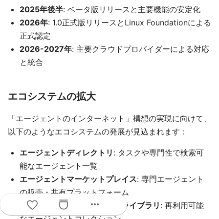
2025年後半
: ベータ版リリースと主要機能の安定化
2026年
: 1.0正式版リリースとLinux Foundationによる
正式認定
2026-2027年
: 主要クラウドプロバイダーによる対応
と統合
エコシステムの拡大
「エージェントのインターネット」構想の実現に向けて、
以下のようなエコシステムの発展が見込まれます：
エージェントディレクトリ
: タスクや専門性で検索可
能なエージェント一覧
エージェントマーケットプレイス
: 専門エージェント
の販売・共有プラットフォーム
more_horiz
オープンソースエージェントライブラリ
: 再利用可能
なエージェントコレクション