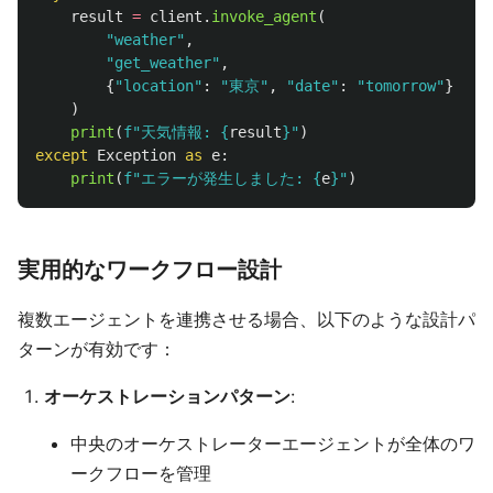
result
=
client
.
invoke_agent
(
"
weather
"
,
"
get_weather
"
,
{
"
location
"
:
"
東京
"
,
"
date
"
:
"
tomorrow
"
}
)
print
(
f
"
天気情報: 
{
result
}
"
)
except
Exception
as
e
:
print
(
f
"
エラーが発生しました: 
{
e
}
"
)
実用的なワークフロー設計
複数エージェントを連携させる場合、以下のような設計パ
ターンが有効です：
オーケストレーションパターン
:
中央のオーケストレーターエージェントが全体のワ
ークフローを管理