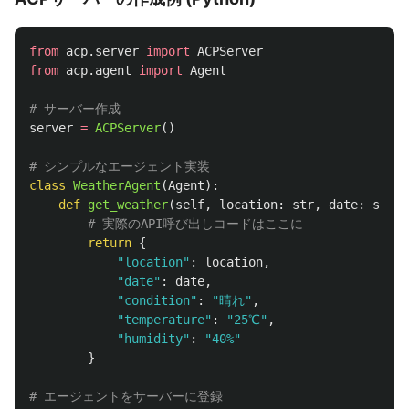
from
acp.server
import
ACPServer
from
acp.agent
import
Agent
server
=
ACPServer
()
class
WeatherAgent
(
Agent
):
def
get_weather
(
self
,
location
:
str
,
date
:
str
=
return
{
"
location
"
:
location
,
"
date
"
:
date
,
"
condition
"
:
"
晴れ
"
,
"
temperature
"
:
"
25℃
"
,
"
humidity
"
:
"
40%
"
}