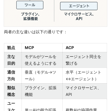
両者の主な違いは以下の通りです：
観点
MCP
ACP
主な
モデルがツールを
エージェント同士を
目的
使えるようにする
繋げる
通信
垂直（モデル→ツ
水平（エージェント
方向
ール）
↔エージェント）
類似
プラグイン、拡張
マイクロサービス、
概念
機能
API
ユー
スケ
単一AIの能力拡張
複数AIの協調作業