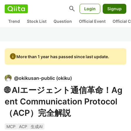
search
Login
Signup
Trend
Stock List
Question
Official Event
Official
info
More than 1 year has passed since last update.
@
okikusan-public
(
okiku
)
🌐 AIエージェント通信革命！Ag
ent Communication Protocol
（ACP）完全解説
MCP
ACP
生成AI