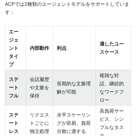
ACPでは2種類のエージェントモデルをサポートしていま
す：
エー
ジェ
適したユー
ント
内部動作
利点
スケース
タイ
プ
複雑な対
ステ
会話履歴
長期的な文脈理
話、継続的
ート
や文脈を
解が可能
なワークフ
フル
保持
ロー
高負荷サー
ステ
リクエス
水平スケーリン
ビス、シン
ート
トごとに
グが容易、負荷
プルなタス
レス
独立処理
分散に適する
ク