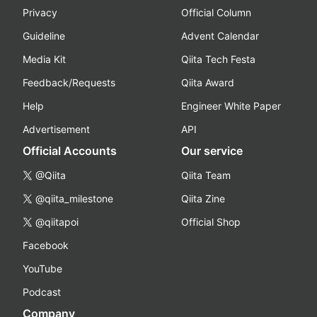
Privacy
Official Column
Guideline
Advent Calendar
Media Kit
Qiita Tech Festa
Feedback/Requests
Qiita Award
Help
Engineer White Paper
Advertisement
API
Official Accounts
Our service
@Qiita
Qiita Team
@qiita_milestone
Qiita Zine
@qiitapoi
Official Shop
Facebook
YouTube
Podcast
Company