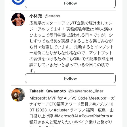
Follow
小林 翔
@
eneos
広島県のスタートアップIT企業で駆け出しエン
ジニアやってます！ 実務経験年数は1年未満の
ひよっこで毎日学習に追われる日々ですが、少
しずつでも成長を実感できることを楽しみなが
ら日々勉強しています。 油断するとインプット
一辺倒になりがちな性格なので、アウトプット
の習慣をつけるためにもQiitaでの記事作成を日
課にしていきたいと思っている今日この頃で
す。
Follow
Takashi Kawamoto
@
kawamoto_liner
Microsoft MVP for AI／VS Code Meetupオーガ
ナイザー／EFC福岡アワード受賞／#レブル110
0T (2023-)／#cluster ライフ／福岡・広島・山
口盛り上げ隊 #MicrosoftAI #PowerPlatform #
猫好きさんと繋がりたい #バイク乗りと繋がり