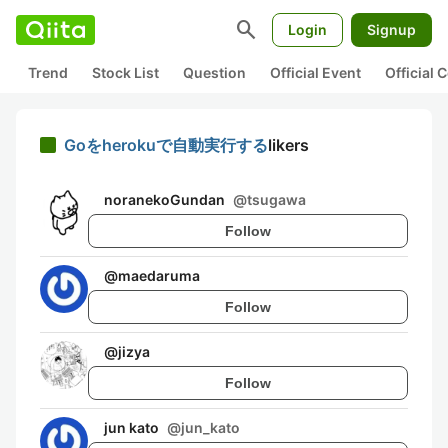
search
Login
Signup
Trend
Stock List
Question
Official Event
Official
Goをherokuで自動実行する
likers
noranekoGundan
@
tsugawa
Follow
@
maedaruma
Follow
@
jizya
Follow
jun kato
@
jun_kato