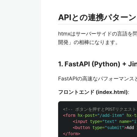
APIとの連携パター
htmxはサーバーサイドの言語を
開発」の相棒になります。
1. FastAPI (Python) + Ji
FastAPIの高速なパフォーマン
フロントエンド (index.html)
:
<!-- ボタンを押すとPOSTリクエス
<form
hx-post=
"/add-item"
hx-t
<input
type=
"text"
name=
"i
<button
type=
"submit"
>
Add 
</form>