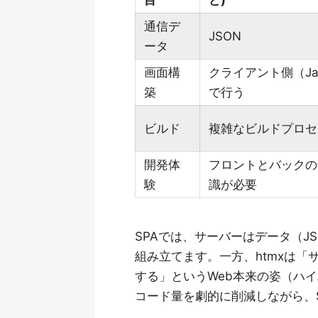
目
ど)
通信デ
JSON
ータ
画面構
クライアント側（Java
築
で行う
ビルド
複雑なビルドプロセ
開発体
フロントとバックの
験
識が必要
SPAでは、サーバーはデータ（JSO
組み立てます。一方、htmxは「
する」というWeb本来の姿（ハイパ
コード量を劇的に削減しながら、