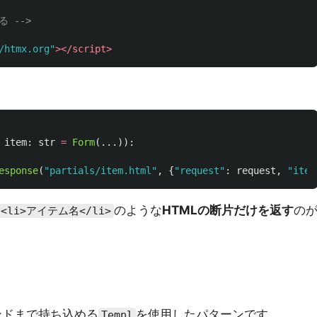
 -->
/htmx.org"
></script>
item
:
str
=
Form
(...)):
esponse
(
"
partials/item.html
"
,
{
"
request
"
:
request
,
"
item
のような
HTMLの断片だけを返す
の
<li>アイテム名</li>
ンドまで持ち込める
を使用したパターンです。
Templ