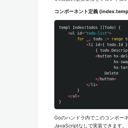
コンポーネント定義 (index.temp
templ
Index
(
todos
[]
Todo
)
{
<
ul
id
=
"todo-list"
>
for
_
,
todo
:=
range
t
<
li
id
=
{
todo
.
Id
}
{
todo
.
Descrip
<
button
hx
-
del
hx
-
swa
hx
-
tar
Delete
</
button
>
</
li
>
}
</
ul
>
}
Goのハンドラ内でこのコンポー
JavaScriptなしで実装できます。