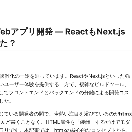
bアプリ開発 — ReactもNext.js
た？
雑化の一途を辿っています。ReactやNext.jsといった強
いユーザー体験を提供する一方で、複雑なビルドツール、
ド、そしてフロントエンドとバックエンドの分離による開発コス
した。
」を感じている開発者の間で、今熱い注目を浴びているのが
htmx
tをほとんど書くことなく、HTML属性を「装飾」するだけでモダ
ラリです。本記事では、htmxの核心的なコンセプトから、