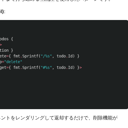
l)
:
odos
{
>
tion
}
ete
=
{
fmt
.
Sprintf
(
"/%s"
,
todo
.
Id
)
}
p
=
"delete"
get
=
{
fmt
.
Sprintf
(
"#%s"
,
todo
.
Id
)
}
>
ネントをレンダリングして返却するだけで、削除機能が