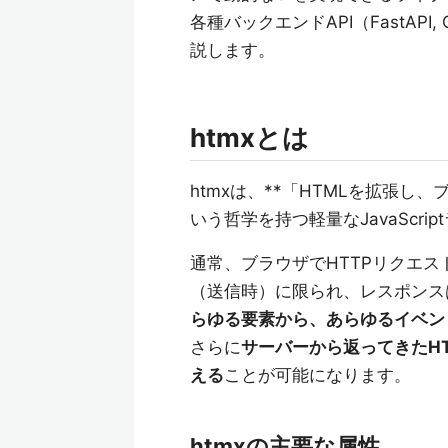
各種バックエンドAPI（FastAPI,
説します。
htmxとは
htmxは、**「HTMLを拡張
いう哲学を持つ軽量なJavaScri
通常、ブラウザでHTTPリクエス
（送信時）に限られ、レスポンス
らゆる要素から、あらゆるイベン
さらに
サーバーから返ってきたH
える
ことが可能になります。
htmxの主要な属性