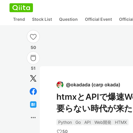
Trend
Stock List
Question
Official Event
Offici
50
51
@
okadada
(
carp okada
)
htmxとAPIで爆速We
要らない時代が来た
more_horiz
Python
Go
API
Web開発
HTMX
50