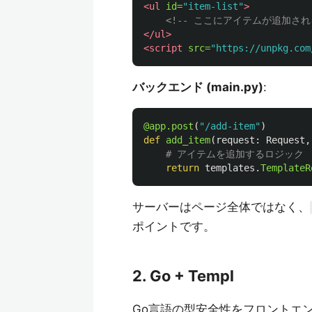
<ul
id=
"item-list"
>
<!-- ここにアイテムが追加される
</ul>
<script 
src=
"https://unpkg.com
バックエンド (main.py)
:
@app.post
(
"
/add-item
"
)
def
add_item
(
request
:
Request
,
return
templates
.
TemplateR
サーバーはページ全体ではなく、
ポイントです。
2. Go + Templ
Go言語の型安全性をフロントエ