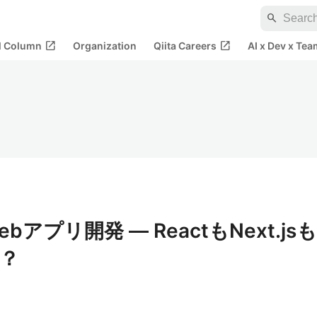
search
open_in_new
open_in_new
al Column
Organization
Qiita Careers
AI x Dev x Tea
bアプリ開発 — ReactもNext.jsも
？