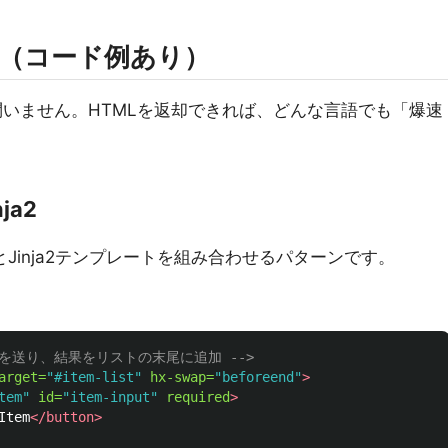
ン（コード例あり）
問いません。HTMLを返却できれば、どんな言語でも「爆速
nja2
スとJinja2テンプレートを組み合わせるパターンです。
トを送り、結果をリストの末尾に追加 -->
arget=
"#item-list"
hx-swap=
"beforeend"
>
tem"
id=
"item-input"
required
>
Item
</button>