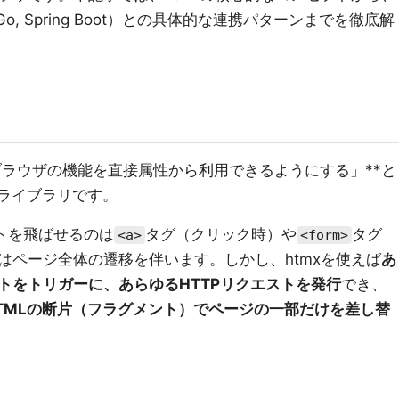
 Go, Spring Boot）との具体的な連携パターンまでを徹底解
し、ブラウザの機能を直接属性から利用できるようにする」**と
ptライブラリです。
トを飛ばせるのは
タグ（クリック時）や
タグ
<a>
<form>
はページ全体の遷移を伴います。しかし、htmxを使えば
あ
トをトリガーに、あらゆるHTTPリクエストを発行
でき、
TMLの断片（フラグメント）でページの一部だけを差し替