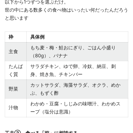
以下から1つずつを選ぶだけ。
世の中にある数多くの食べ物はいったい何だったんだろう
と思います
枠
具体例
もち麦・梅・鮭おにぎり、ごはん小盛り
主食
（80g）、バナナ
たんぱ
サラダチキン、ゆで卵、冷奴、納豆、刺
く質
身、焼き魚、チキンバー
カットサラダ、海藻サラダ、オクラ、めか
野菜
ぶ、もずく酢
わかめ・豆腐・しじみの味噌汁、わかめス
汁物
ープ（塩分は意識）
工夫③ 食べる「前」に相談する