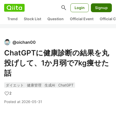
search
Login
Signup
Trend
Stock List
Question
Official Event
Official
@
oichan00
ChatGPTに健康診断の結果を丸
投げして、1か月弱で7kg痩せた
話
ダイエット
健康管理
生成AI
ChatGPT
2
Posted at
2026-05-31