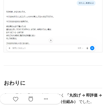
おわりに
痩せた最大の理由は、根性ではなく
「丸投げ → 即評価 →
more_horiz
明日1つだけ改善」というループ（仕組み）
でした。