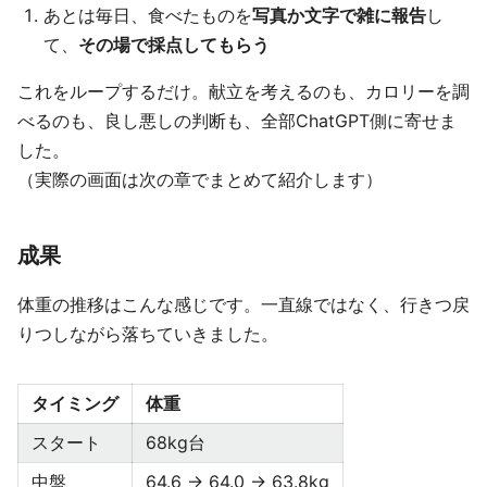
あとは毎日、食べたものを
写真か文字で雑に報告
し
て、
その場で採点してもらう
これをループするだけ。献立を考えるのも、カロリーを調
べるのも、良し悪しの判断も、全部ChatGPT側に寄せま
した。
（実際の画面は次の章でまとめて紹介します）
成果
体重の推移はこんな感じです。一直線ではなく、行きつ戻
りつしながら落ちていきました。
タイミング
体重
スタート
68kg台
中盤
64.6 → 64.0 → 63.8kg