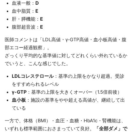
血液一般：
D
血中脂質：
E
肝・膵機能：
E
腹部超音波：
E
医師コメントは「LDL高値・γ-GTP高値・血小板高値・腹
部エコー経過観察」。
ざっくり平均的な基準値に対してどれくらい外れているか
でいうと、こんな感じでした。
LDLコレステロール
：基準の上限をかなり超過。受診
をすすめられるレベル
γ-GTP
：基準の上限を大きくオーバー（1.5倍前後）
血小板
：施設の基準をやや超える高値が、継続して出
ている
一方で、体格（BMI）・血圧・血糖・HbA1c・腎機能は、
いずれも標準範囲におさまっていて良好。
「全部ダメ」で