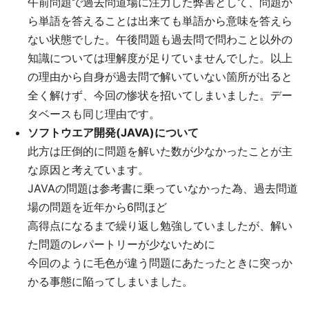
午前問題で過去問道場に注力した弊害として、問題か
ら単語を答えることは出来ても単語から意味を答えら
ない状態でした。午後問題も過去問で問わこと以外の
知識については理解度が足りていませんでした。以上
の理由から自身が過去問で解いていない箇所が出ると
全く解けず、今回の惨状を招いてしまいました。デー
タベースも同じ理由です。
ソフトウエア開発(JAVA)について
此方は圧倒的に問題を解いた数が少なかったことが主
な原因と考えています。
JAVAの問題は参考書に乗っていなかった為、過去問道
場の問題を近年から6問ほど
高得点になるまで繰り返し勉強していましたが、解い
た問題のレパートリーが少ないために
今回のように毛色が違う問題にあたったときに突っか
かる事態に陥ってしまいました。