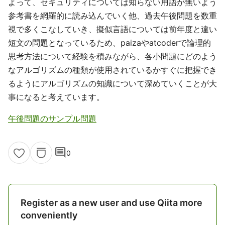
よって、セキュリティについては知らない用語が無いよう
参考書を網羅的に読み込んでいく他、過去午後問題を数重
視で多くこなしていき、擬似言語については前年度と違い
短文の問題となっているため、paizaやatcoderで論理的
思考方法について経験を積みながら、各小問題にどのよう
なアルゴリズムの種類が使用されているかすぐに把握でき
るようにアルゴリズムの知識について深めていくことが大
事になると考えています。
午後問題のサンプル問題
comment
0
Register as a new user and use Qiita more
conveniently