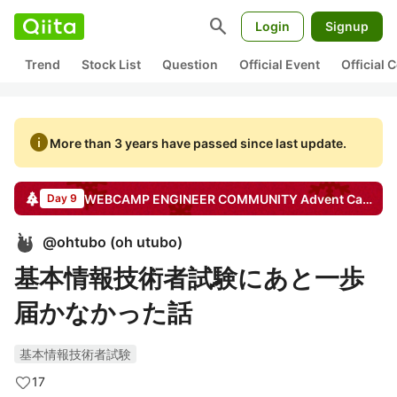
search
Login
Signup
Trend
Stock List
Question
Official Event
Official
info
More than 3 years have passed since last update.
WEBCAMP ENGINEER COMMUNITY
Advent Calendar
Day 9
@
ohtubo
(
oh utubo
)
基本情報技術者試験にあと一歩
届かなかった話
基本情報技術者試験
17