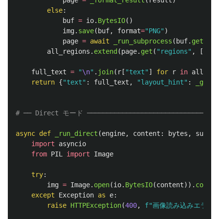
page
=
_format_result
(
result
)
else
:
buf
=
io
.
BytesIO
()
img
.
save
(
buf
,
format
=
"
PNG
"
)
page
=
await
_run_subprocess
(
buf
.
getvalu
all_regions
.
extend
(
page
.
get
(
"
regions
"
,
[]))
full_text
=
"
\n
"
.
join
(
r
[
"
text
"
]
for
r
in
all_reg
return
{
"
text
"
:
full_text
,
"
layout_hint
"
:
_guess
async
def
_run_direct
(
engine
,
content
:
bytes
,
suffix
import
asyncio
from
PIL
import
Image
try
:
img
=
Image
.
open
(
io
.
BytesIO
(
content
)).
conver
except
Exception
as
e
:
raise
HTTPException
(
400
,
f
"
画像読み込みエラー: