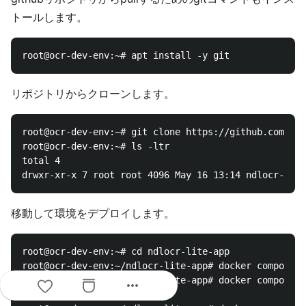
トールします。
リポジトリからクローンします。
root@ocr-dev-env:~# git clone https://github.com/oht
root@ocr-dev-env:~# ls -ltr

total 4

移動して環境をデプロイします。
root@ocr-dev-env:~# cd ndlocr-lite-app

root@ocr-dev-env:~/ndlocr-lite-app# docker compose -
root@ocr-dev-env:~/ndlocr-lite-app# docker compose -
more_horiz