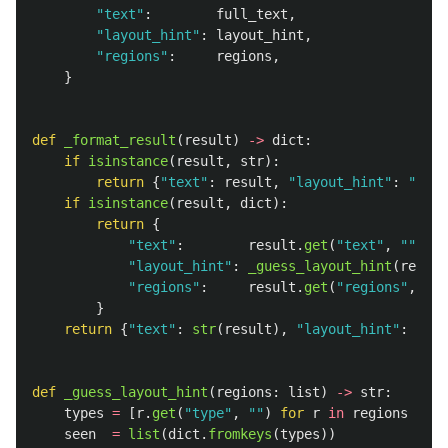
"
text
"
:
full_text
,
"
layout_hint
"
:
layout_hint
,
"
regions
"
:
regions
,
}
def
_format_result
(
result
)
->
dict
:
if
isinstance
(
result
,
str
):
return
{
"
text
"
:
result
,
"
layout_hint
"
:
""
,
"
if
isinstance
(
result
,
dict
):
return
{
"
text
"
:
result
.
get
(
"
text
"
,
""
),
"
layout_hint
"
:
_guess_layout_hint
(
result
"
regions
"
:
result
.
get
(
"
regions
"
,
[])
}
return
{
"
text
"
:
str
(
result
),
"
layout_hint
"
:
""
,
def
_guess_layout_hint
(
regions
:
list
)
->
str
:
types
=
[
r
.
get
(
"
type
"
,
""
)
for
r
in
regions
if
r
seen
=
list
(
dict
.
fromkeys
(
types
))