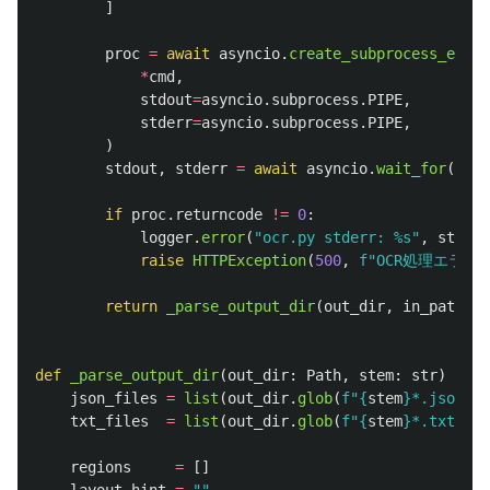
]
proc
=
await
asyncio
.
create_subprocess_exec
(
*
cmd
,
stdout
=
asyncio
.
subprocess
.
PIPE
,
stderr
=
asyncio
.
subprocess
.
PIPE
,
)
stdout
,
stderr
=
await
asyncio
.
wait_for
(
proc
if
proc
.
returncode
!=
0
:
logger
.
error
(
"
ocr.py stderr: %s
"
,
stderr
raise
HTTPException
(
500
,
f
"
OCR処理エラー:
return
_parse_output_dir
(
out_dir
,
in_path
.
st
def
_parse_output_dir
(
out_dir
:
Path
,
stem
:
str
)
->
d
json_files
=
list
(
out_dir
.
glob
(
f
"
{
stem
}
*.json
"
))
txt_files
=
list
(
out_dir
.
glob
(
f
"
{
stem
}
*.txt
"
))
regions
=
[]