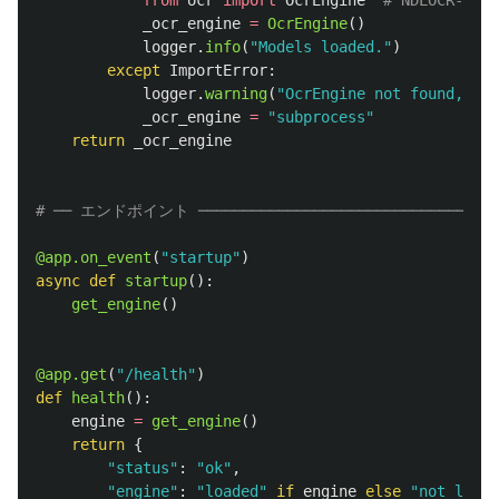
from
ocr
import
OcrEngine
_ocr_engine
=
OcrEngine
()
logger
.
info
(
"
Models loaded.
"
)
except
ImportError
:
logger
.
warning
(
"
OcrEngine not found, fal
_ocr_engine
=
"
subprocess
"
return
_ocr_engine
@app.on_event
(
"
startup
"
)
async
def
startup
():
get_engine
()
@app.get
(
"
/health
"
)
def
health
():
engine
=
get_engine
()
return
{
"
status
"
:
"
ok
"
,
"
engine
"
:
"
loaded
"
if
engine
else
"
not_loade