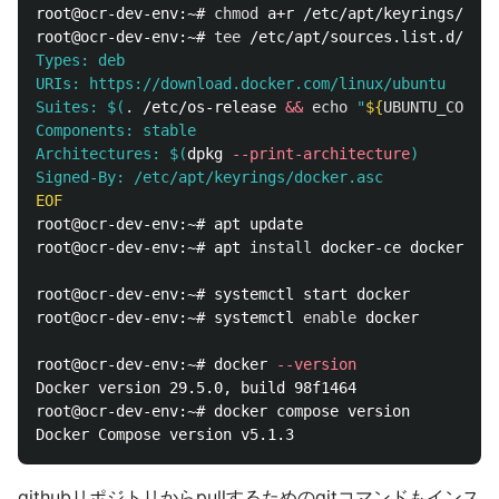
root@ocr-dev-env:~# 
chmod 
a+r /etc/apt/keyrings/dock
root@ocr-dev-env:~# 
tee
 /etc/apt/sources.list.d/dock
Types: deb

URIs: https://download.docker.com/linux/ubuntu

Suites: 
$(
.
 /etc/os-release 
&&
echo
"
${
UBUNTU_CODENA
Components: stable

Architectures: 
$(
dpkg 
--print-architecture
)
root@ocr-dev-env:~# apt update

root@ocr-dev-env:~# apt 
install 
docker-ce docker-ce-
root@ocr-dev-env:~# systemctl start docker

root@ocr-dev-env:~# systemctl 
enable 
docker

root@ocr-dev-env:~# docker 
--version
Docker version 29.5.0, build 98f1464

root@ocr-dev-env:~# docker compose version

githubリポジトリからpullするためのgitコマンドもインス