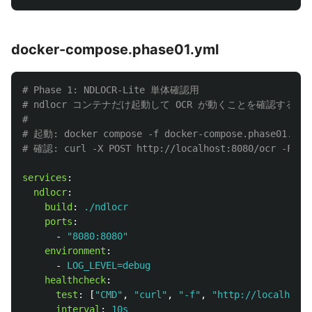
docker-compose.phase01.yml
# Phase 1: NDLOCR-Lite 単体確認用
# ndlocr コンテナだけ起動して OCR が動くことを確認する
#
# 起動: docker compose -f docker-compose.phase01.yml
# 確認: curl -X POST http://localhost:8080/ocr -F "f
services
:
ndlocr
:
build
:
./ndlocr
ports
:
-
"
8080:8080"
environment
:
-
LOG_LEVEL=debug
healthcheck
:
test
:
[
"
CMD"
,
"
curl"
,
"
-f"
,
"
http://localhost:
interval
:
10s