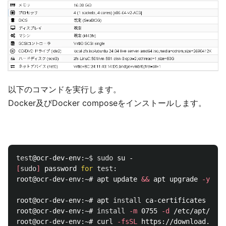
以下のコマンドを実行します。
Docker及びDocker composeをインストールします。
test
@ocr-dev-env:~
$ 
sudo 
[
sudo
]
 password 
for 
test
:

root@ocr-dev-env:~# apt update 
&&
 apt upgrade 
-y
root@ocr-dev-env:~# apt 
install 
ca-certificates curl

root@ocr-dev-env:~# 
install
-m
 0755 
-d
 /etc/apt/keyr
root@ocr-dev-env:~# curl 
-fsSL
 https://download.dock