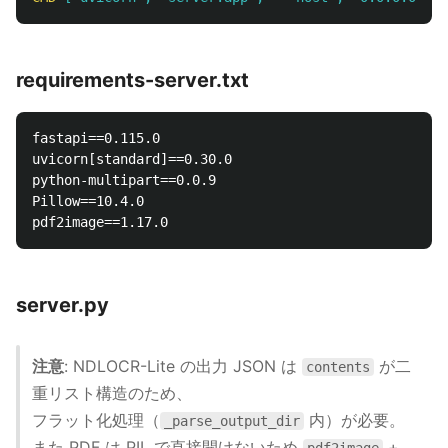
requirements-server.txt
fastapi==0.115.0

uvicorn[standard]==0.30.0

python-multipart==0.0.9

Pillow==10.4.0

server.py
注意
: NDLOCR-Lite の出力 JSON は
が二
contents
重リスト構造のため、
フラット化処理（
内）が必要。
_parse_output_dir
また PDF は PIL で直接開けないため
+