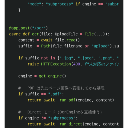
"
mode
"
:
"
subprocess
"
if
engine
==
"
subproces
}
@app.post
(
"
/ocr
"
)
async
def
ocr
(
file
:
UploadFile
=
File
(...)):
content
=
await
file
.
read
()
suffix
=
Path
(
file
.
filename
or
"
upload
"
).
suffix
if
suffix
not
in
{
"
.jpg
"
,
"
.jpeg
"
,
"
.png
"
,
"
.tif
raise
HTTPException
(
400
,
f
"
未対応のファイル形式
engine
=
get_engine
()
if
suffix
==
"
.pdf
"
:
return
await
_run_pdf
(
engine
,
content
)
if
engine
!=
"
subprocess
"
:
return
await
_run_direct
(
engine
,
content
,
su