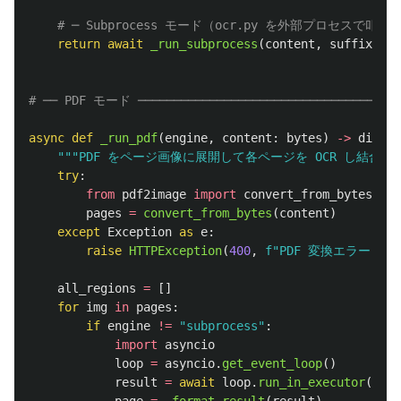
return
await
_run_subprocess
(
content
,
suffix
)
async
def
_run_pdf
(
engine
,
content
:
bytes
)
->
dict
:
"""
PDF をページ画像に展開して各ページを OCR し結合す
try
:
from
pdf2image
import
convert_from_bytes
pages
=
convert_from_bytes
(
content
)
except
Exception
as
e
:
raise
HTTPException
(
400
,
f
"
PDF 変換エラー: 
{
e
all_regions
=
[]
for
img
in
pages
:
if
engine
!=
"
subprocess
"
:
import
asyncio
loop
=
asyncio
.
get_event_loop
()
result
=
await
loop
.
run_in_executor
(
None