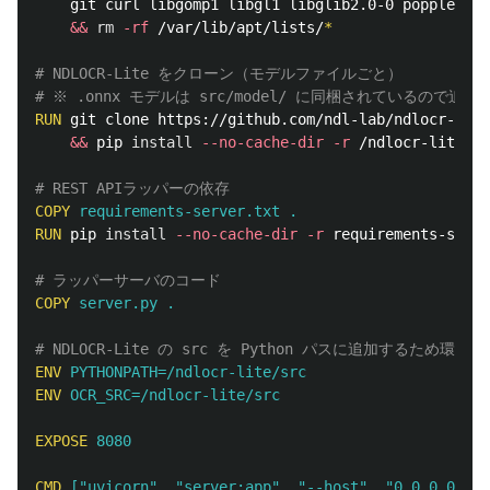
    git curl libgomp1 libgl1 libglib2.0-0 poppler-ut
&&
rm
-rf
 /var/lib/apt/lists/
*
# NDLOCR-Lite をクローン（モデルファイルごと）
# ※ .onnx モデルは src/model/ に同梱されているので追加
RUN 
git clone https://github.com/ndl-lab/ndlocr-lite
&&
 pip 
install
--no-cache-dir
-r
 /ndlocr-lite/re
# REST APIラッパーの依存
COPY
 requirements-server.txt .
RUN 
pip 
install
--no-cache-dir
-r
 requirements-serve
# ラッパーサーバのコード
COPY
 server.py .
# NDLOCR-Lite の src を Python パスに追加するため環境
ENV
 PYTHONPATH=/ndlocr-lite/src
ENV
 OCR_SRC=/ndlocr-lite/src
EXPOSE
 8080
CMD
 ["uvicorn", "server:app", "--host", "0.0.0.0", "