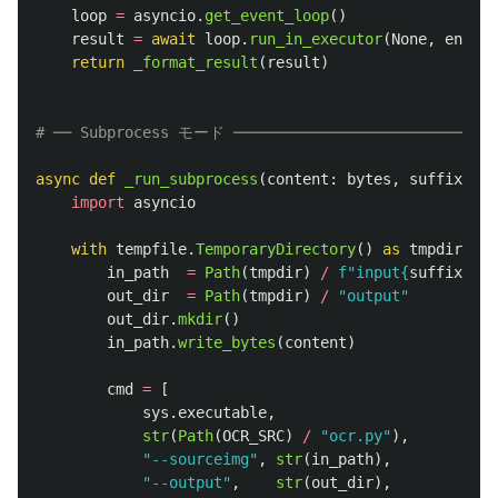
loop
=
asyncio
.
get_event_loop
()
result
=
await
loop
.
run_in_executor
(
None
,
engine
return
_format_result
(
result
)
async
def
_run_subprocess
(
content
:
bytes
,
suffix
:
st
import
asyncio
with
tempfile
.
TemporaryDirectory
()
as
tmpdir
:
in_path
=
Path
(
tmpdir
)
/
f
"
input
{
suffix
}
"
out_dir
=
Path
(
tmpdir
)
/
"
output
"
out_dir
.
mkdir
()
in_path
.
write_bytes
(
content
)
cmd
=
[
sys
.
executable
,
str
(
Path
(
OCR_SRC
)
/
"
ocr.py
"
),
"
--sourceimg
"
,
str
(
in_path
),
"
--output
"
,
str
(
out_dir
),