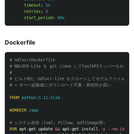
timeout
:
5s
retries
:
5
start_period
:
60s
Dockerfile
# ndlocr/Dockerfile
# NDLOCR-Lite を git clone してFastAPIラッパーをかぶせ
#
# ビルド時に ndlocr-lite をクローンしてモデルファイル
# → サーバ起動後にダウンロード不要・再現性が高い
FROM
 python:3.11-slim
WORKDIR
 /app
# システム依存（lxml, Pillow, pdf2image用）
RUN 
apt-get update 
&&
 apt-get 
install
-y
--no-instal