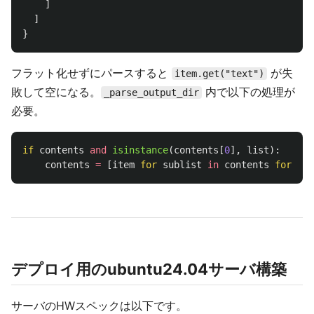
]
]
}
フラット化せずにパースすると
が失
item.get("text")
敗して空になる。
内で以下の処理が
_parse_output_dir
必要。
if
contents
and
isinstance
(
contents
[
0
],
list
):
contents
=
[
item
for
sublist
in
contents
for
ite
デプロイ用のubuntu24.04サーバ構築
サーバのHWスペックは以下です。