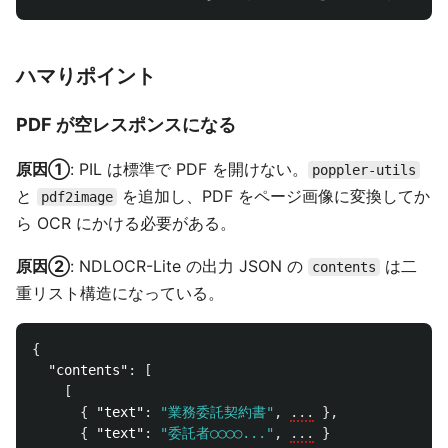
ハマりポイント
PDF が空レスポンスになる
原因①
: PIL は標準で PDF を開けない。
poppler-utils
と
を追加し、PDF をページ画像に変換してか
pdf2image
ら OCR にかける必要がある。
原因②
: NDLOCR-Lite の出力 JSON の
は二
contents
重リスト構造になっている。
{
"contents"
:
[
[
{
"text"
:
"業務委託契約書"
,
...
},
{
"text"
:
"委託者○○○○..."
,
...
}