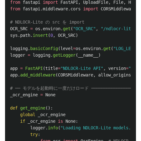
from
fastapi
import
FastAPI
,
UploadFile
,
File
,
HTTPE
from
fastapi.middleware.cors
import
CORSMiddleware
OCR_SRC
=
os
.
environ
.
get
(
"
OCR_SRC
"
,
"
/ndlocr-lite/sr
sys
.
path
.
insert
(
0
,
OCR_SRC
)
logging
.
basicConfig
(
level
=
os
.
environ
.
get
(
"
LOG_LEVEL
"
logger
=
logging
.
getLogger
(
__name__
)
app
=
FastAPI
(
title
=
"
NDLOCR-Lite API
"
,
version
=
"
1.0.
app
.
add_middleware
(
CORSMiddleware
,
allow_origins
=
[
"
*
_ocr_engine
=
None
def
get_engine
():
global
_ocr_engine
if
_ocr_engine
is
None
:
logger
.
info
(
"
Loading NDLOCR-Lite models...
"
)
try
: