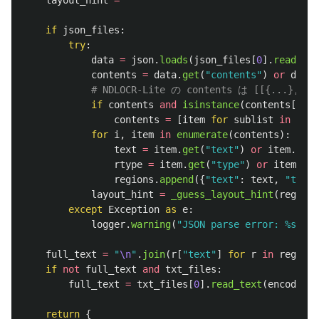
layout_hint
=
""
if
json_files
:
try
:
data
=
json
.
loads
(
json_files
[
0
].
read_tex
contents
=
data
.
get
(
"
contents
"
)
or
data
.
if
contents
and
isinstance
(
contents
[
0
],
contents
=
[
item
for
sublist
in
cont
for
i
,
item
in
enumerate
(
contents
):
text
=
item
.
get
(
"
text
"
)
or
item
.
get
(
rtype
=
item
.
get
(
"
type
"
)
or
item
.
get
regions
.
append
({
"
text
"
:
text
,
"
type
"
layout_hint
=
_guess_layout_hint
(
regions
except
Exception
as
e
:
logger
.
warning
(
"
JSON parse error: %s
"
,
e
full_text
=
"
\n
"
.
join
(
r
[
"
text
"
]
for
r
in
regions
if
not
full_text
and
txt_files
:
full_text
=
txt_files
[
0
].
read_text
(
encoding
=
return
{