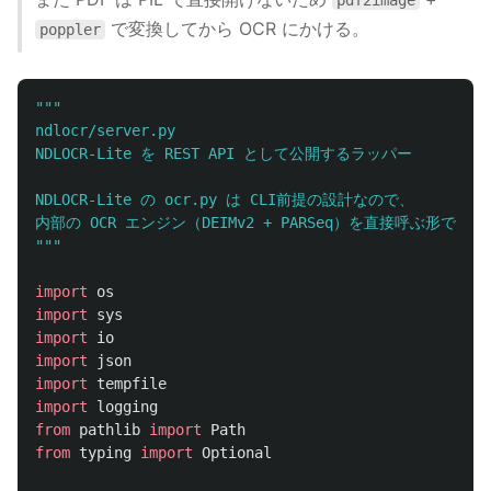
pdf2image
で変換してから OCR にかける。
poppler
"""
ndlocr/server.py

NDLOCR-Lite を REST API として公開するラッパー

NDLOCR-Lite の ocr.py は CLI前提の設計なので、

"""
import
os
import
sys
import
io
import
json
import
tempfile
import
logging
from
pathlib
import
Path
from
typing
import
Optional