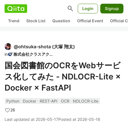
search
Login
Signup
Trend
Stock List
Question
Official Event
Official
@
ohtsuka-shota
(
大塚 翔太
)
in
株式会社クラスアクト
国会図書館のOCRをWebサービ
ス化してみた - NDLOCR-Lite ×
Docker × FastAPI
Python
Docker
REST-API
OCR
NDLOCR-Lite
26
Last updated at
2026-05-17
Posted at
2026-05-16