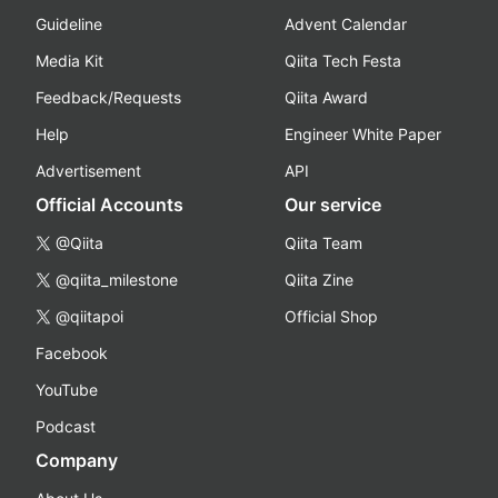
Guideline
Advent Calendar
Media Kit
Qiita Tech Festa
Feedback/Requests
Qiita Award
Help
Engineer White Paper
Advertisement
API
Official Accounts
Our service
@Qiita
Qiita Team
@qiita_milestone
Qiita Zine
@qiitapoi
Official Shop
Facebook
YouTube
Podcast
Company