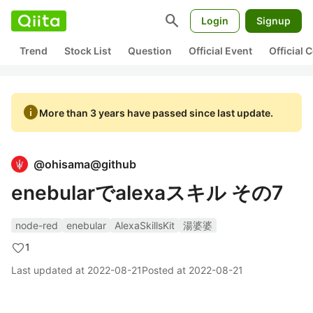
search
Login
Signup
Trend
Stock List
Question
Official Event
Official
info
More than 3 years have passed since last update.
@
ohisama@github
enebularでalexaスキル その7
node-red
enebular
AlexaSkillsKit
湯婆婆
1
Last updated at
2022-08-21
Posted at
2022-08-21