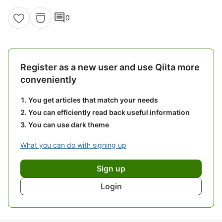
comment
0
Register as a new user and use Qiita more
conveniently
You get articles that match your needs
You can efficiently read back useful information
You can use dark theme
What you can do with signing up
Sign up
Login