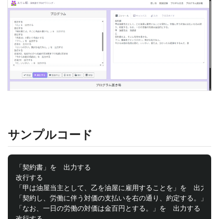
サンプルコード
「契約書」を　出力する

改行する

「甲は油屋当主として、乙を油屋に雇用することを」を　出力する
「契約し、労働に伴う対価の支払いを右の通り、約定する。」を　
「なお、一日の労働の対価は金百円とする。」を　出力する

改行する
