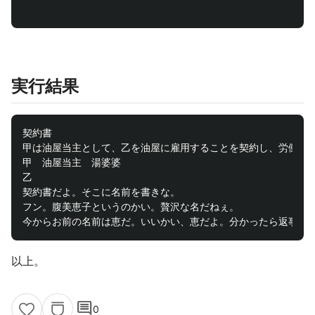
実行結果
契約書

甲は油屋当主として、乙を油屋に雇用することを契約し、労働に伴
甲　油屋当主　湯婆婆

乙

契約書だよ。そこに名前を書きな。

フン。腹美恵子というのかい。贅沢な名だねぇ。

以上。
comment
0