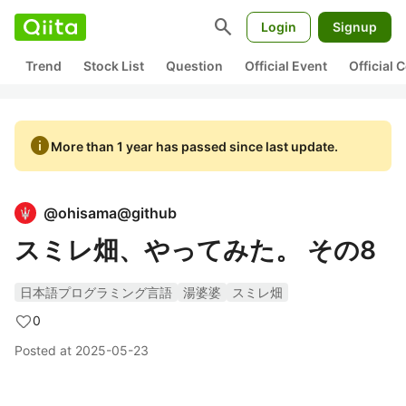
search
Login
Signup
Trend
Stock List
Question
Official Event
Official
info
More than 1 year has passed since last update.
@
ohisama@github
スミレ畑、やってみた。 その8
日本語プログラミング言語
湯婆婆
スミレ畑
0
Posted at
2025-05-23