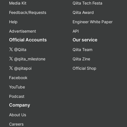
Media Kit
Qiita Tech Festa
Feedback/Requests
Qiita Award
Help
Engineer White Paper
Advertisement
API
Official Accounts
Our service
@Qiita
Qiita Team
@qiita_milestone
Qiita Zine
@qiitapoi
Official Shop
Facebook
YouTube
Podcast
Company
About Us
Careers