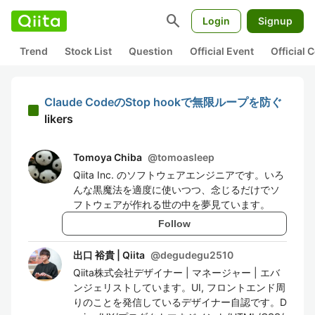
search
Login
Signup
Trend
Stock List
Question
Official Event
Official
Claude CodeのStop hookで無限ループを防ぐ
likers
Tomoya Chiba
@
tomoasleep
Qiita Inc. のソフトウェアエンジニアです。いろ
んな黒魔法を適度に使いつつ、念じるだけでソ
フトウェアが作れる世の中を夢見ています。
Follow
出口 裕貴 | Qiita
@
degudegu2510
Qiita株式会社デザイナー | マネージャー | エバ
ンジェリストしています。UI, フロントエンド周
りのことを発信しているデザイナー自認です。D