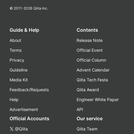
© 2011-
2026
Qiita Inc.
Guide & Help
Contents
About
Release Note
Terms
Official Event
Privacy
Official Column
Guideline
Advent Calendar
Media Kit
Qiita Tech Festa
Feedback/Requests
Qiita Award
Help
Engineer White Paper
Advertisement
API
Official Accounts
Our service
@Qiita
Qiita Team