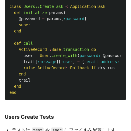
class
Users::CreateTask
<
ApplicationTask
def
initialize
(
params
)
@password
=
params
[
:password
]
super
end
def
call
ActiveRecord
::
Base
.
transaction
do
user
=
User
.
create_with
(
password: 
@password
).
f
trail
[
:message
][
:user
]
=
{
email_address: 
user
raise
ActiveRecord
::
Rollback
if
dry_run
end
trail
end
end
Users Create Tests
テストは
や
にファイルを配置します。
test
spec