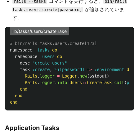
コマンドを実行すると、
rails --tasks
bin/rails
が追加されていま
tasks:users:create[password]
す。
lib/tasks/users/create.rake
# bin/rails tasks:users:create[123]
namespace
:tasks
do
namespace
:users
do
desc
"create users"
task
:create
,
%i[password]
=>
:environment
do
|
_
Rails
.
logger
=
Logger
.
new
(
$stdout
)
Rails
.
logger
.
info
Users
::
CreateTask
.
call
(
passw
end
end
end
Application Tasks