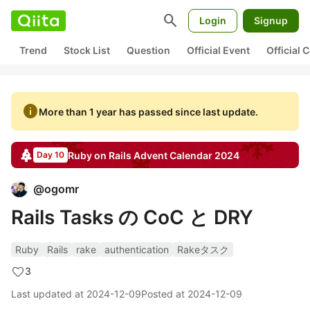
search
Login
Signup
Trend
Stock List
Question
Official Event
Official
info
More than 1 year has passed since last update.
Ruby on Rails
Advent Calendar
2024
Day 10
@
ogomr
Rails Tasks の CoC と DRY
Ruby
Rails
rake
authentication
Rakeタスク
3
Last updated at
2024-12-09
Posted at
2024-12-09