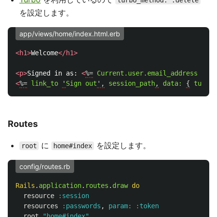
turbo_method: :delete
を設定します。
app/views/home/index.html.erb
<h1>
Welcome
</h1>
<p>
Signed in as: 
<
%=
Current.user.email_address
%
></
<
%=
link_to
'
Sign
out
',
session_path
,
data:
{
turbo_
Routes
に
を設定します。
root
home#index
config/routes.rb
Rails
.
application
.
routes
.
draw
do
resource
:session
resources
:passwords
,
param: :token
root
"home#index"