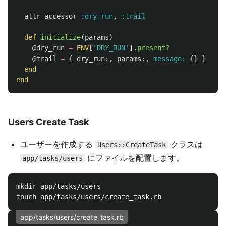
attr_accessor
:dry_run
,
:trail
def
initialize
(
params
)
@dry_run
=
ENV
[
'DRY_RUN'
].
present?
@trail
=
{
dry_run
:,
params
:,
message: 
{}
}
end
end
Users Create Task
ユーザーを作成する
クラスは
Users::CreateTask
にファイルを配置します。
app/tasks/users
mkdir 
touch 
app/tasks/users/create_task.rb