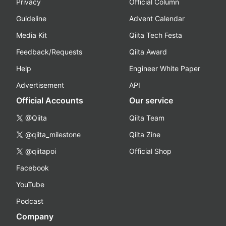
Privacy
Official Column
Guideline
Advent Calendar
Media Kit
Qiita Tech Festa
Feedback/Requests
Qiita Award
Help
Engineer White Paper
Advertisement
API
Official Accounts
Our service
@Qiita
Qiita Team
@qiita_milestone
Qiita Zine
@qiitapoi
Official Shop
Facebook
YouTube
Podcast
Company