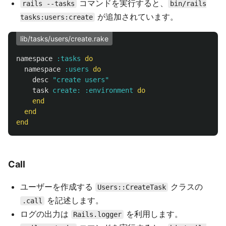
コマンドを実行すると、
rails --tasks
bin/rails
が追加されています。
tasks:users:create
lib/tasks/users/create.rake
namespace
:tasks
do
namespace
:users
do
desc
"create users"
task
create: :environment
do
end
end
end
Call
ユーザーを作成する
クラスの
Users::CreateTask
を記述します。
.call
ログの出力は
を利用します。
Rails.logger