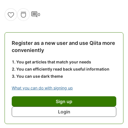
comment
0
Register as a new user and use Qiita more
conveniently
You get articles that match your needs
You can efficiently read back useful information
You can use dark theme
What you can do with signing up
Sign up
Login