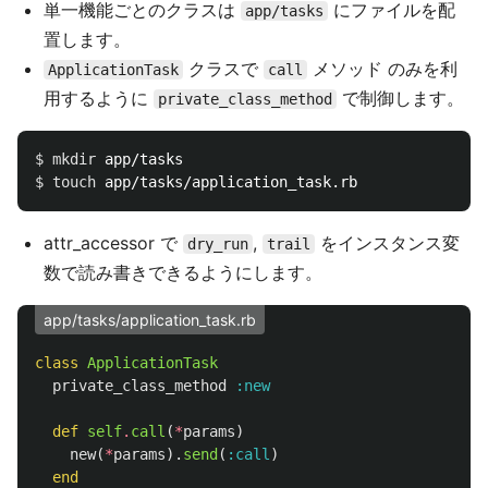
単一機能ごとのクラスは
にファイルを配
app/tasks
置します。
クラスで
メソッド のみを利
ApplicationTask
call
用するように
で制御します。
private_class_method
$ 
mkdir 
$ 
touch 
attr_accessor で
,
をインスタンス変
dry_run
trail
数で読み書きできるようにします。
app/tasks/application_task.rb
class
ApplicationTask
private_class_method
:new
def
self
.
call
(
*
params
)
new
(
*
params
).
send
(
:call
)
end