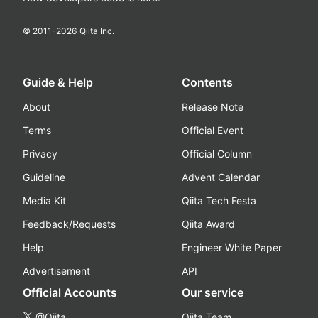
© 2011-
2026
Qiita Inc.
Guide & Help
Contents
About
Release Note
Terms
Official Event
Privacy
Official Column
Guideline
Advent Calendar
Media Kit
Qiita Tech Festa
Feedback/Requests
Qiita Award
Help
Engineer White Paper
Advertisement
API
Official Accounts
Our service
@Qiita
Qiita Team