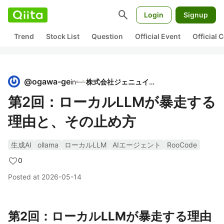
search
Login
Signup
Trend
Stock List
Question
Official Event
Official
@
ogawa-ge
in
株式会社ジェニュイン
第2回：ローカルLLMが暴走する
理由と、その止め方
生成AI
ollama
ローカルLLM
AIエージェント
RooCode
0
Posted at
2026-05-14
第2回：ローカルLLMが暴走する理由