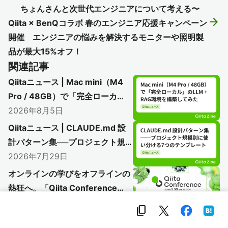
ちょんさんと次世代エンジニアについて考える〜
arrow_forward
Qiita × BenQコラボ 春のエンジニア応援キャンペーン
開催 エンジニアの悩みを解決するモニターや照明製
品が最大15%オフ！
関連記事
Qiitaニュース | Mac mini（M4
Pro / 48GB）で「完全ローカ
ル」のLLM + RAG環境を構築し
2026年8月5日
てみた
Qiitaニュース | CLAUDE.md 設
計パターン集──プロジェクト規
模別に使い分ける7つのテンプレ
2026年7月29日
ート
オンラインの学びをオフラインの
熱狂へ。「Qiita Conference
2026」で初のアフターイベント
2026年7月29日
content_copy
開催レポート
【Qiita独自調査】生成AIは「使え