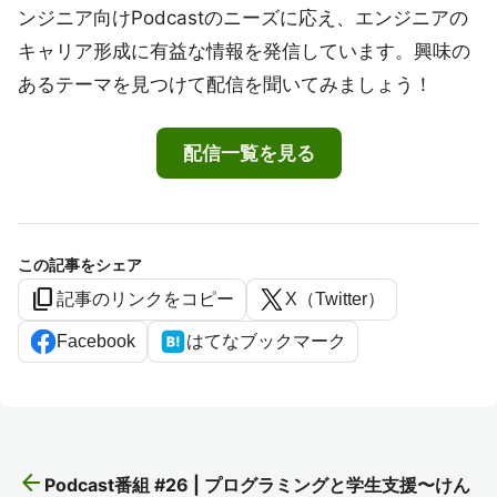
ンジニア向けPodcastのニーズに応え、エンジニアの
キャリア形成に有益な情報を発信しています。興味の
あるテーマを見つけて配信を聞いてみましょう！
配信一覧を見る
この記事をシェア
content_copy
記事のリンクをコピー
X（Twitter）
Facebook
はてなブックマーク
arrow_back
Podcast番組 #26 | プログラミングと学生支援〜けん