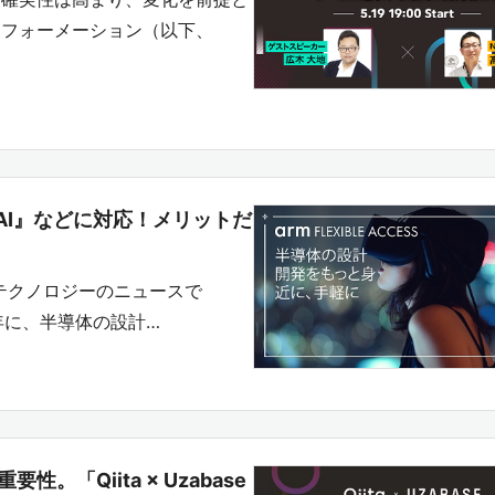
スフォーメーション（以下、
イントAI』などに対応！メリットだ
最先端テクノロジーのニュースで
9年に、半導体の設計…
「Qiita × Uzabase