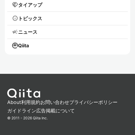
handshake
タイアップ
info
トピックス
campaign
ニュース
Qiita
About
利用規約
お問い合わせ
プライバシーポリシー
ガイドライン
広告掲載について
© 2011 - 2026 Qiita Inc.