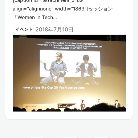
[caption id="attachment_3189"
align="alignnone" width="1863"]セッション
「Women in Tech…
2018年7月10日
イベント