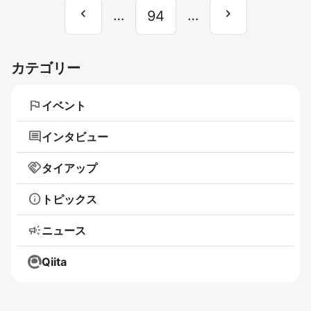
chevron_left
chevron_right
前
…
…
次
94
へ
へ
カテゴリー
flag
イベント
comment
インタビュー
handshake
タイアップ
info
トピックス
campaign
ニュース
Qiita