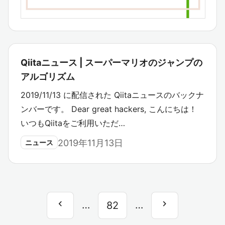
Qiitaニュース | スーパーマリオのジャンプの
アルゴリズム
2019/11/13 に配信された Qiitaニュースのバックナ
ンバーです。 Dear great hackers, こんにちは！
いつもQiitaをご利用いただ…
2019年11月13日
ニュース
chevron_left
chevron_right
前
…
…
次
82
へ
へ