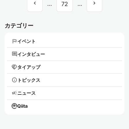
chevron_left
chevron_right
前
…
…
次
72
へ
へ
カテゴリー
flag
イベント
comment
インタビュー
handshake
タイアップ
info
トピックス
campaign
ニュース
Qiita