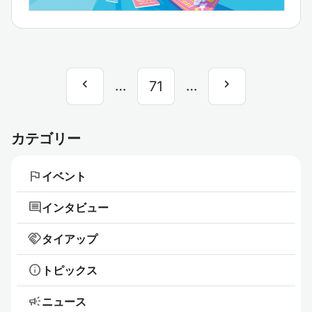
chevron_left
chevron_right
前
…
…
次
71
へ
へ
カテゴリー
flag
イベント
comment
インタビュー
handshake
タイアップ
info
トピックス
campaign
ニュース