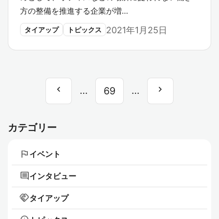
方の整備を推進する企業が増…
2021年1月25日
タイアップ
トピックス
chevron_left
chevron_right
前
…
…
次
69
へ
へ
カテゴリー
flag
イベント
comment
インタビュー
handshake
タイアップ