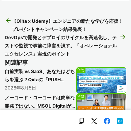
arrow_back
【Qiita x Udemy】エンジニアの新たな学びを応援！
プレゼントキャンペーン結果発表！
arrow_forward
DevOpsで開発とデプロイのサイクルを高速化し、テ
ストや監視で事前に障害を潰す。「オペレーショナル
エクセレンス」実現のポイント
関連記事
自前実装 vs SaaS、あなたはどち
らを選ぶ？Qiitaの「PUSH
ONE」活用術と、SaaSが生み出
2026年8月5日
す開発体験
ノーコード・ローコードは簡単な
開発ではない。MSOL Digitalが実
践する、業務改善とAIエージェン
2026年7月31日
content_copy
ト設計の面白さ
ローカルLLMを気兼ねなく動かせ